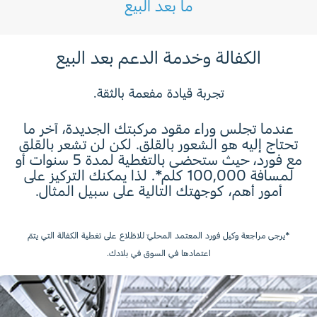
ما بعد البيع
تغطّي 29 جزءاً أساسياً لمدّة تصل إلى 8 سنوات أو
لبّادات الفرامل
300,000 كلم.
تحميل الكتيّب
الكفالة وخدمة الدعم بعد البيع
شمعات الإشعال
تجربة قيادة مفعمة بالثقة.
تحميل الكتيّب
عندما تجلس وراء مقود مركبتك الجديدة، آخر ما
تحتاج إليه هو الشعور بالقلق. لكن لن تشعر بالقلق
التوجيه
مع فورد، حيث ستحضى بالتغطية لمدة 5 سنوات أو
لمسافة 100,000 كلم*. لذا يمكنك التركيز على
أمور أهم، كوجهتك التالية على سبيل المثال.
التوجيه
المحرّك
جميع القطع الداخلية المشحمة
*يرجى مراجعة وكيل فورد المعتمد المحليّ للاطّلاع على تغطية الكفالة التي يتمّ
اعتمادها في السوق في بلادك.
قالب الأسطوانة
السلامة
رؤوس الأسطوانات