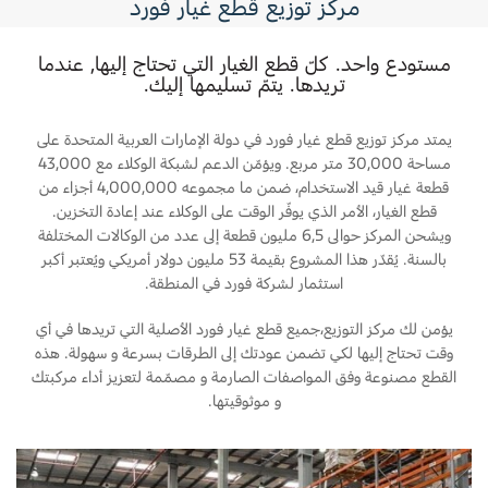
مركز توزيع قطع غيار فورد
الموازن التوافقي و البرغي
متعدد الجوانب و مسامير
مستودع واحد. كلّ قطع الغيار التي تحتاج إليها, عندما
تريدها. يتمّ تسليمها إليك.
المشعب (العادم و السحب)
يمتد مركز توزيع قطع غيار فورد في دولة الإمارات العربية المتحدة على
حوض الزيت
مساحة 30,000 متر مربع. ويؤمّن الدعم لشبكة الوكلاء مع 43,000
قطعة غيار قيد الاستخدام، ضمن ما مجموعه 4,000,000 أجزاء من
مضخة الزيت
قطع الغيار، الأمر الذي يوفّر الوقت على الوكلاء عند إعادة التخزين.
ويشحن المركز حوالى 6,5 مليون قطعة إلى عدد من الوكالات المختلفة
وحدة التحكّم بمكوّنات القوّة المحرّكة PCM
بالسنة. يُقدّر هذا المشروع بقيمة 53 مليون دولار أمريكي ويُعتبر أكبر
استثمار لشركة فورد في المنطقة.
الرادياتير
يؤمن لك مركز التوزيع،جميع قطع غيار فورد الأصلية التي تريدها في أي
مروحة الرادياتير (قابض أو محرّك)
وقت تحتاج إليها لكي تضمن عودتك إلى الطرقات بسرعة و سهولة. هذه
القطع مصنوعة وفق المواصفات الصارمة و مصمّمة لتعزيز أداء مركبتك
مانعات التسرب و الحشوات
و موثوقيتها.
منظّمات الحرارة (الترموستات)