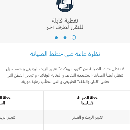
من
شركة
فورد
تغطية قابلة
موتور
للنقل لطرف آخر
كومباني
تغطية
قابلة
للنقل
نظرة عامة على خطط الصيانة
لطرف
آخر
لا تغطّي خطط الصيانة من "فورد بروتكت" تغيير الزيت الروتيني و حسب، بل
تغطّي أيضاً المعاينة المتعددة النقاط، و العناية الوقائية، و تبديل القطع التي
تعاني "البلى والتلف" الطبيعي و التي تتطلّب رعاية دورية.
خطة الصيانة
خطة ال
الأساسية
المر
تغيير الزيت و الفلتر
تغيير الزيت