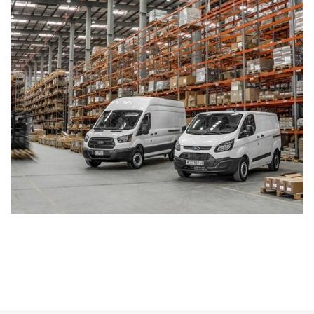
قالب منظّم الحرارة
غطاء سلسلة التوقيت
سلسة التوقيت (تروس أو سير)
وحدة الشحن التوربينيّ/الشحن الفائق (مثبّتة في المصنع)
أغطية الصمامات
مضخة الماء