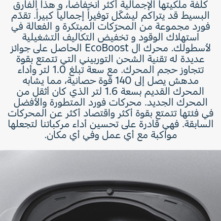
كلفة ملكيتها الإجمالية أكثر انخفاضاً، و هذا الفارق
البسيط قد يتراكم ليشكّل توفيراً إجمالياً كبيراً. تقدّم
فورد مجموعة من المحرّكات المبتكرة و الفعالة في
استهلاك الوقود و تخفيض التكاليف التشغيلية
لأسطولك. محرك ال EcoBoost الحاصل على جوائز
عديدة له تقنية الشحن التوربيني التي تتمتع بقوة
تتجاوز حجم المحرك. مع سعة تبلغ 1.0 لتر وأداء
مدهش يصل إلى 140 قوة حصانية، مما يشابه
المحرك القديم بسعة 1.6 لتر الذي كان أثقل من
المحرك الجديد. محركات فورد المتطورة والأفضل
في فئتها تتمتع بقوة أكثر واقتصاد أكثر عن المحركات
السابقة. فهي قادرة على تحسين أداء مركباتنا لتجعلها
مواكبة مع أي عمل وفي أي مكان.