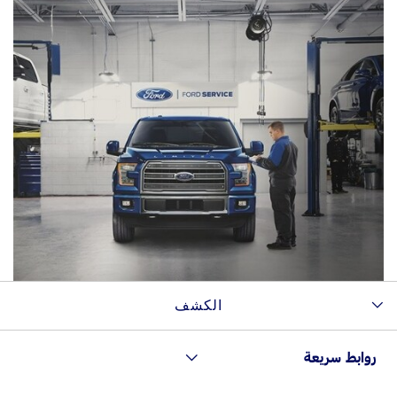
محور دفع العجلات الخلفية/الأمامية
جذع المحور
محامل العجلات (الأمامية و الخلفية)
قالب محور الدفع و قالب المحور الأمامي لنظام ‎4x4 (بما
في ذلك كلّ القطع الداخلية)
الكشف
عمود الإدارة
روابط سريعة
محاور العجلات، الأمامية القابلة للإقفال آلياً (نظام الدفع
الرباعيّ)