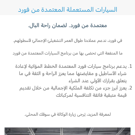
ناقل الحركة
السيارات المستعملة المعتمدة من فورد
جميع القطع الداخلية المشحمة
معتمدة من فورد. لضمان راحة البال.
محاور و حمالات التحرير
مانعات التسرب و الحشوات
في فورد، ندعم عملاءنا طوال العمر التشغيليّ الإجماليّ لأسطولهم.
محوّل عزم الدوران
ما المنفعة التي تحضى بها من برنامج السيارات المعتمدة من فورد
يدعم برنامج سيارات فورد المعتمدة الخطط المؤاتية لإعادة
علبة النقل (بما في ذلك جميع القطع الداخلية)
شراء الأساطيل و مقايضتها مما يعزز الراحة و الثقة في ما
علبة ناقل الحركة
يتعلق بقرارك الأولي عند الشراء
يعزز أبرز جزء من تكلفة الملكية الإجمالية من خلال تقديم
روابط ناقل الحركة
قيمة متبقية فائقة التنافسية لمركباتك
وحدة ناقل الحركة (خارجية)
لمعرفة المزيد، يُرجى زيارة الوكالة في سوقك المحلي.
وحدات تثبيت ناقل الحركة