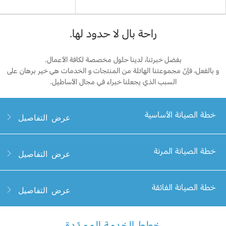
راحة بال لا حدود لها.
بفضل خبرتنا، لدينا حلول مخصصة لكافة الأعمال.
و بالفعل، فإنّ مجموعتنا الهائلة من المنتجات و الخدمات هي خير برهان على
السبب الذي يجعلنا خبراء في مجال الأساطيل.
خطة الصيانة الأساسية
عرض التفاصيل
خطة الصيانة الأساسية من "فورد بروتكت"
خطة الصيانة المرنة
عرض التفاصيل
الخطة الأكثر ملاءمة بتكلفة معقولة والتي تشمل
خطة الصيانة المرنة من "فورد بروتكت"
خطة الصيانة الفائقة
عرض التفاصيل
معظم أجزاء الصيانة الأساسية مثل تغيير الزيت
والفلتر و تدوير العجلات و المعاينات متعددة
النقاط ضمن فترات فاصلة محددة.
يمكنك القيادة بثقة مع خطة الصيانة المرنة التي
خطط الخدمة الممدّدة
خطة الصيانة الفائقة من "فورد بروتكت"