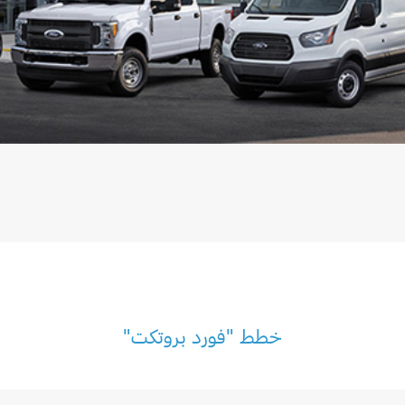
خطط "فورد بروتكت"