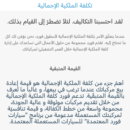
تغيير الفلاتر
تكلفة الملكية الإجمالية
السعودية‬
الضمان والتأمين
لقد احتسبنا التكاليف. لئلاّ تضطرّ إلى القيام بذلك.
الامارات
Ford Protect لمحة عامة عن
عندما يتعلّق الأمر بكلفة الملكية الإجمالية لأسطول فورد، نحن نؤمّن لك كلّ
العربية
ما تحتاج إليه. تقدّم فورد مجموعة من حلول الأعمال التي تساعدك على إدارة
باقة الصيانة الفائقة
كلفة الملكية الإجمالية خلال العمر التشغيليّ لمركباتك.
باقة الخدمة
المتحدة
باقة العناية الفائقة
القيمة المتبقية
باقة العناية بمجموعة ناقل الحركة
اليمن
أهمّ جزء من كلفة الملكية الإجمالية هو قيمة إعادة
دعم المزامنة
بيع مركباتك عندما ترغب في بيعها، و غالباً ما تُعرف
بالقيمة المتبقّية. تدعم فورد كلفة الملكية الإجمالية
من خلال تقديم مركبات موثوقة و عالية الجودة،
تقنية 4 SYNC
مجموعة واسعة من خطط الكفالة، و قيمة تنافسيّة
لمركبتك المستعملة مدعومة من برنامج "سيارات
أجزاء
فورد المعتمدة" للسيارات المستعملة المعتمدة.