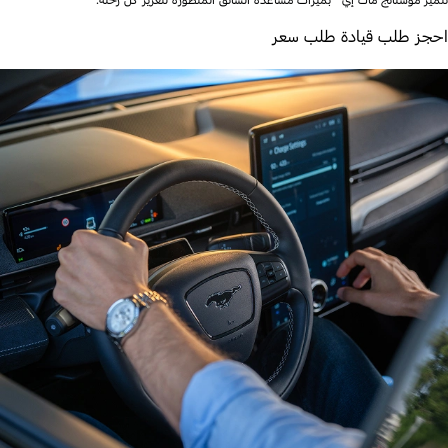
تتميّز موستانج ماك إي
بميّزات مساعدة السّائق المتطوّرة لتعزيز كلّ رحلة.
احجز طلب قيادة طلب سعر