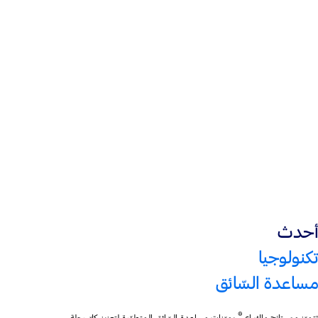
®
Apple CarPlay
™
Android Auto
®
نظام صوت من
B&O
أحدث
تكنولوجيا
مساعدة السّائق
®