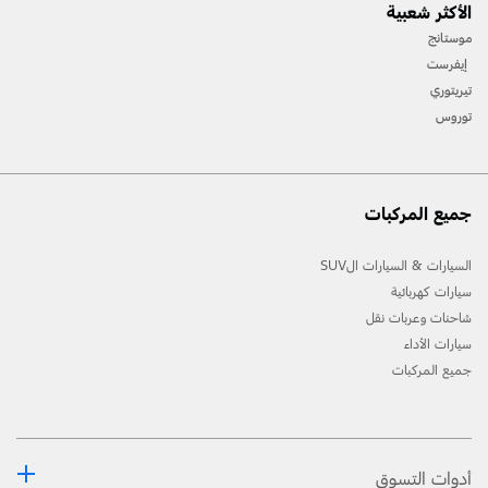
الأكثر شعبية
المسارات، واستخدام معدّات السّلامة المناسبة.
موستانج
2. لن تتوفّر جميع ميّزات المركبة في جميع الأسواق. اتّصل بموزّع فورد المحلّي للحصول على أحدث
إيفرست
المعلومات حول الطّرازات في السّوق الخاص بك.
تيريتوري
توروس
جميع المركبات
السيارات & السيارات الSUV
سيارات كهربائية
شاحنات وعربات نقل
سيارات الأداء
جميع المركبات
أدوات التسوق