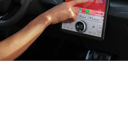
العالم
بمتناول
يديك
شاشة لمس قياس 15.5 بوصة