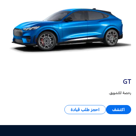
GT
رخصة للتّشويق.
اكتشف
احجز طلب قيادة