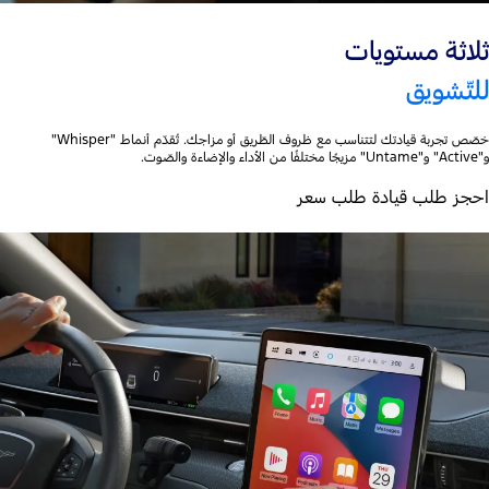
ثلاثة مستويات
للتّشويق
خصّص تجربة قيادتك لتتناسب مع ظروف الطّريق أو مزاجك. تُقدّم أنماط "Whisper"
و"Active" و"Untame" مزيجًا مختلفًا من الأداء والإضاءة والصّوت.
احجز طلب قيادة طلب سعر