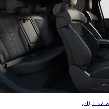
صمّمت لك،