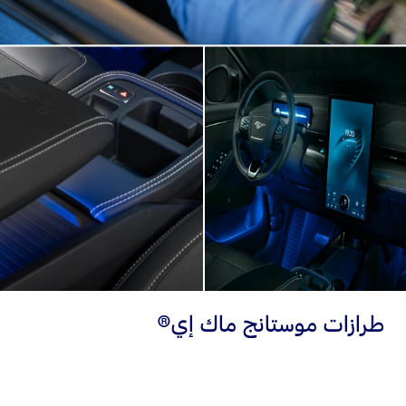
طرازات موستانج ماك إي®