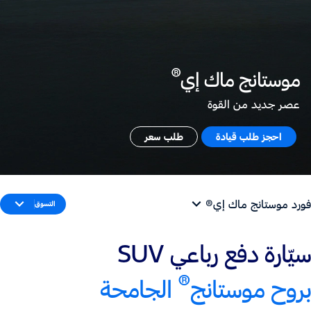
®
موستانج ماك إي
عصر جديد من القوة
احجز طلب قيادة
طلب سعر
فورد موستانج ماك إي®
التسوق
سيّارة دفع رباعي SUV
®
بروح موستانج
الجامحة