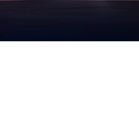
القوّة
صارت
كهربائيّة
487 حصانًا
950 نيوتن متر مع مدى 419 كلم (طراز GT)