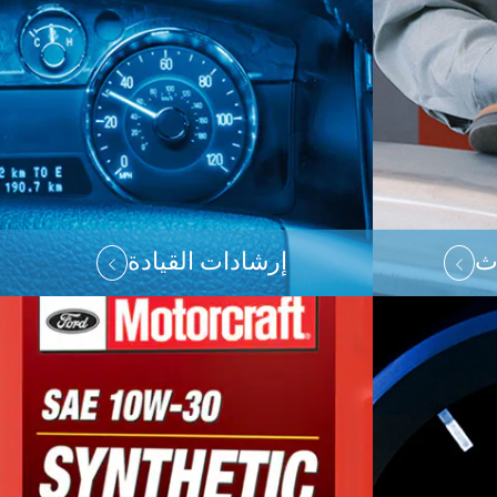
دث
إرشادات القيادة