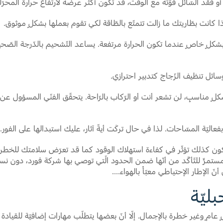
 فقد السّائل قوّته مع الوقت، قد تكون أكثر عرضة لارتفاع حرارة المحرّك
ا كانت بطّاريتك ما زالت تتمتّع بالطّاقة لكي تقوم بعملها بشكلٍ موثوق.
 بشكلٍ خاصٍ عندما تكون الحرارة مرتفعة. يساعد التّشحيم بالدّرجة الصّ
سائل تنظيف الزّجاج كتدبير احترازي.
كلٍ مناسبٍ، لن تشعر أنت أو الرّكاب بالرّاحة. يتحقّق الفنّي المسؤول عن 
يّة المسّاحات. لذا في حال تركَت أيةّ آثار، عليك استبدالها على الفور.
ا تكون كذلك تؤثّر في كفاءة استهلاك الوقود كما قد تعرّض سلامتك للخطر.
تمرٍّ للتّأكّد من أنّها ضمن الحدود الّتي توصي بها شركة فورد، دون نسي
ّ الإطار الإحتياطي معبّأً بالهواء....
ليّة
مٍ وغير خطرة بالإجمال. إلّا أنّ بعضها يتطلّب مهارات إضافيّة للقيادة 