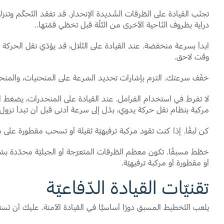
تجنّب القيادة على الطّرقات الشّديدة الإنحدار. قد تفقد التّحكّم وتن
دراية بظروف النّاحية الأخرى من التّلّة قبل تخطّي قمّتها..
ابدأ بسرعة منخفضة. عند القيادة على التّلال، قد يؤدّي نقل الحركة
وقت لاحق.
خفّف سرعتك. التزم بإشارات تحديد السّرعة على المنحنيات، والمنحدر
لا تفرط في استخدام الفرامل. عند القيادة على المنحدرات، يضغط ا
مركبة بنظام نقل حركة يدوي، بدّل إلى سرعة أدنى قبل أن تبدأ نزو
كن لبقًا. إذا كنت تقود مركبة ترفيهيّة ثقيلة أو تسحب مقطورة على م
خطّط مسبقًا. تكون معظم الطّرقات المتعرّجة أو الجبليّة محدّدة ب
أو مقطورة أو مركبة ترفيهيّة.
تقنيّات القيادة الدّفاعيّة
يلعب التّخطيط المسبق دورًا أساسيًّا في القيادة الآمنة. عليك أن ت