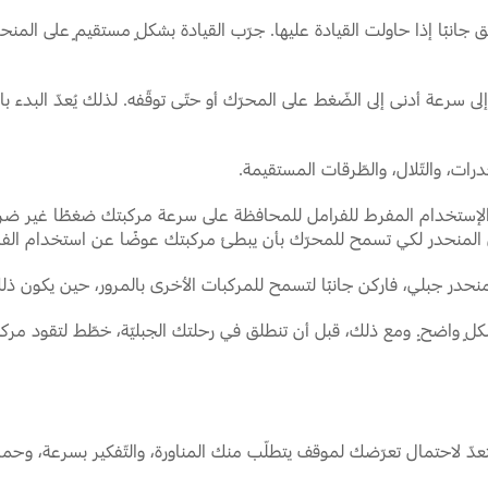
زلق جانبًا إذا حاولت القيادة عليها. جرّب القيادة بشكلٍ مستقيمٍ على الم
 إلى سرعة أدنى إلى الضّغط على المحرّك أو حتّى توقّفه. لذلك يُعدّ الب
ات، والتّلال، والطّرقات المستقيمة.
لإستخدام المفرط للفرامل للمحافظة على سرعة مركبتك ضغطًا غير ضروري 
ل المنحدر لكي تسمح للمحرّك بأن يبطئ مركبتك عوضًا عن استخدام الفرا
نحدر جبلي، فاركن جانبًا لتسمح للمركبات الأخرى بالمرور، حين يكون ذلك آ
شكلٍ واضحٍ. ومع ذلك، قبل أن تنطلق في رحلتك الجبليّة، خطّط لتقود مرك
ستعدّ لاحتمال تعرّضك لموقف يتطلّب منك المناورة، والتّفكير بسرعة، وح