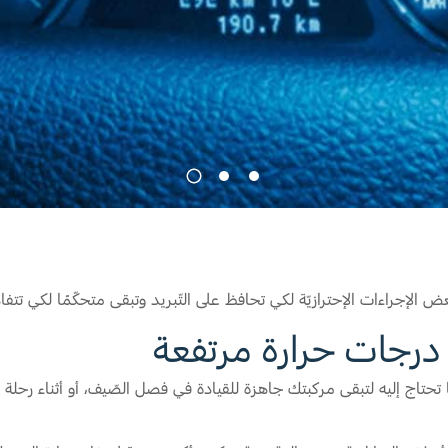
Jordan
الأردن
Kuwait
الكويت
Lebanon
لبنان
Oman
سلطنة عمان
Qatar
قطر
Saudi Arabia
‫المملكة العربية السعودية‬
1
2
3
United Arab Emirates
الامارات العربية المتحدة
Yemen
اليمن
الإجراءات الإحترازيّة لكي تحافظ على التّبريد وتبقى متحكّمًا لكي تتفا
 درجات حرارة مرتفعة
 ما تحتاج إليه لتبقى مركبتك جاهزة للقيادة في فصل الصّيف، أو أثناء رحلة