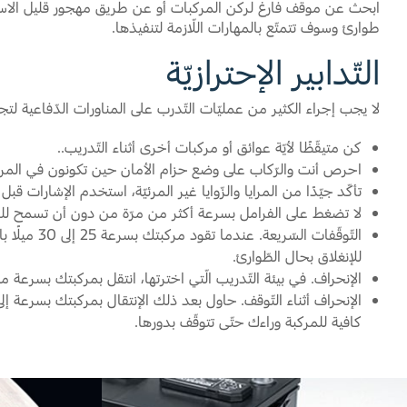
ابحث عن موقف فارغ لركن المركبات أو عن طريق مهجور قليل الاستخدا
طوارئ وسوف تتمتّع بالمهارات اللّازمة لتنفيذها.
التّدابير الإحترازيّة
لا يجب إجراء الكثير من عمليّات التّدرب على المناورات الدّفاعية لتج
كن متيقّظًا لأيّة عوائق أو مركبات أخرى أثناء التّدريب..
احرص أنت والرّكاب على وضع حزام الأمان حين تكونون في المرك
تأكّد جيّدًا من المرايا والزّوايا غير المرئيّة، استخدم الإشارات قب
لا تضغط على الفرامل بسرعة أكثر من مرّة من دون أن تسمح للفر
للإنغلاق بحال الطّوارئ.
الإنحراف. في بيئة التّدريب الّتي اخترتها، انتقل بمركبتك بسرعة
الإنحراف أثناء التّوقف. حاول بعد ذلك الإنتقال بمركبتك بسرعة
كافية للمركبة وراءك حتّى تتوقّف بدورها.