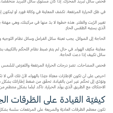
فحص سائل تبريد المحرّك. إذا كان مستوى سائل التّبريد منخفضًا، أو
في ظلّ الحرارة المرتفعة. تكشف المعاينة في وكالة فورد أو لينكون إذ
تغيير الزّيت والفلتر. هذه خطوة لا بدّ منها في مركبتك، وهي مهمّة
الّذي يسبّبه الطّقس الحارّ.
الحاجة إلى السّوائل. يجب تعبئة سائل الفرامل وسائل نظام التّوجيه و
معاينة مكيّف الهواء. في حال لم يتمّ ضبط نظام التّحكّم بالتّكييف بش
سائل تكييف إذا دعت الحاجة.
فحص المسّاحات. تضرّ درجات الحرارة المرتفعة والتّعرّض للشّمس بفعال
احرص على أن تكون الإطارات معبّأة جيّدًا بالهواء، لأنّ تلك الّتي ل
وتؤدّي إلى تحكّم غير آمن بالقيادة. تحقّق من ضغط إطاراتك بشكلٍ مس
الاحتكاك مع الطّريق الّذي يولّد الحرارة. تأكّد أيضًا بشكلٍ منتظمٍ من أن
كيفيّة القيادة على الطّرقات الجب
تكون معظم الطّرقات العاديّة والسّريعة على المرتفعات سلسة بشكلٍ عا