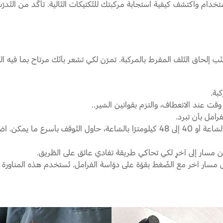
م واكتشف كيفية استجابة مركبتك للتّكتيكات التّالية. تأكّد من التّدر
نّب إلحاق التّلف المفرط بالمركبة. تمرّن لكي تشعر بأنّك مرتاح بما فيه 
بة.
ل وقت عند الانعطاف، والتزم بقوانين السّير..
امل بأن تبرد.
التّوقّفات السّريعة. عندما تقود مركبتك بسرعة 25 إلى 30 ميلًا بالسّاعة أو 40 إلى 48 كيلو
 من مسار إلى آخرٍ لكي تحاكي طريقة تفادي عائق على الطّريق.
 إلى مسار آخر مع الضّغط بقوّة على دوّاسة الفرامل. تُستخدم هذه المنا