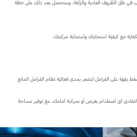
ّب في ظلّ الظّروف العادية والزّلقة. وستحصل بعد ذلك على خطّة
الكفاية مع كيفيّة استجابتك واستجابة مركبتك.
مترًا بالسّاعة، حاول التّوقف بأسرع ما يمكن. اضغط بقوّة على الفرامل لتشعر بمدى فعاليّة نظام الفرامل المانع
ورة لتفادي أي اصطدام بغرض أو بمركبة أمامك، مع توفير مساحة