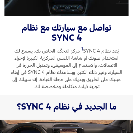
Ford Protect لمحة عامة عن
باقة الصيانة الفائقة
السعودية‬
باقة الخدمة
تواصل مع سيارتك مع نظام
باقة العناية الفائقة
الامارات
SYNC 4
العربية
دعم المزامنة
1
يُعد نظام SYNC 4
‏ مركز التحكّم الخاص بك. يسمح لك
المتحدة
استخدام صوتك أو شاشة اللمس المركزية الكبيرة لإجراء
تقنية 4 SYNC
الاتصالات، والاستماع إلى الموسيقى، وتعديل الحرارة في
اليمن
السيارة، وغير ذلك الكثير. ويساعدك نظام SYNC 4 في إبقاء
عينيك على الطريق ويديك على عجلة القيادة. إنه سبيلك إلى
أجزاء
تجربة قيادة متكاملة ومخصصة لك.
قطع غيار فورد الأصلية
ما الجديد في نظام SYNC 4؟
موتوركرافت
قطع مقلدة
اتصل بنا