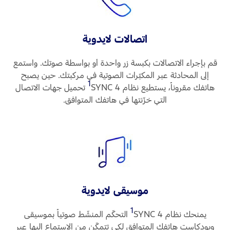
اتصالات لايدوية
قم بإجراء الاتصالات بكبسة زر واحدة أو بواسطة صوتك. واستمع
إلى المحادثة عبر المكبّرات الصوتية في مركبتك. حين يصبح
1
هاتفك مقروناً، يستطيع نظام SYNC 4‏
تحميل جهات الاتصال
التي خزّنتها في هاتفك المتوافق.
موسيقى لايدوية
1
يمنحك نظام SYNC 4
‏ التحكّم المنشّط صوتياً بموسيقى
وبودكاست هاتفك المتوافق لكي تتمكّن من الاستماع إليها عبر