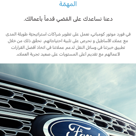
المهمّة
Ford Protect لمحة عامة عن
باقة الصيانة الفائقة
السعودية‬
دعنا نساعدك على المُضي قدماً بأعمالك.
باقة الخدمة
باقة العناية الفائقة
الامارات
في فورد موتور كومباني، نعمل على تطوير شراكات استراتيجيّة طويلة المدى
مع عملاء الأساطيل و نحرص على تلبية احتياجاتهم. نحقّق ذلك من خلال
العربية
دعم المزامنة
تطبيق خبرتنا في وسائل النقل لدعم عملائنا في اتخاذ أفضل القرارات
لأعمالهم مع تقديم أعلى المستويات على صعيد تجربة العملاء.
المتحدة
تقنية 4 SYNC
اليمن
أجزاء
قطع غيار فورد الأصلية
موتوركرافت
قطع مقلدة
اتصل بنا