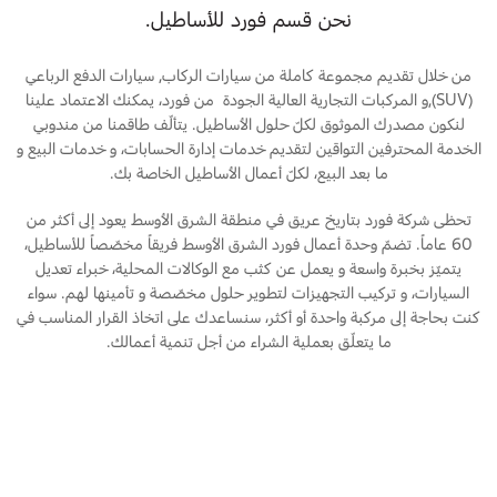
المساعدة على الطريق
البحرين
نحن قسم فورد للأساطيل.
خطة الخدمات الممتدة
طلب سعر
إصلاح أضرار الحوادث
العراق
البحث عن الوكيل
من خلال تقديم مجموعة كاملة من سيارات الركاب, سيارات الدفع الرباعي
القسائم والخصومات الخاصة بالصيانة
(SUV),و المركبات التجارية العالية الجودة من فورد، يمكنك الاعتماد علينا
أسطول فورد
الأردن
لنكون مصدرك الموثوق لكلّ حلول الأساطيل. يتألّف طاقمنا من مندوبي
الإطارات
الخدمة المحترفين التواقين لتقديم خدمات إدارة الحسابات، و خدمات البيع و
ما بعد البيع، لكلّ أعمال الأساطيل الخاصة بك.
إضافات
الكويت
خدمات فورد
تحظى شركة فورد بتاريخ عريق في منطقة الشرق الأوسط يعود إلى أكثر من
لبنان
فورد بروتكت
60 عاماً. تضمّ وحدة أعمال فورد الشرق الأوسط فريقاً مخصّصاً للأساطيل،
خدمة المحرك
خطة الخدمات الممتدة
يتميّز بخبرة واسعة و يعمل عن كثب مع الوكالات المحلية، خبراء تعديل
سلطنة
خدمة الفرامل
السيارات، و تركيب التجهيزات لتطوير حلول مخصّصة و تأمينها لهم. سواء
خدمة البطارية
كنت بحاجة إلى مركبة واحدة أو أكثر، سنساعدك على اتخاذ القرار المناسب في
عمان
ما يتعلّق بعملية الشراء من أجل تنمية أعمالك.
تغيير زيت
تغيير الفلاتر
قطر
‫المملكة
الضمان والتأمين
العربية