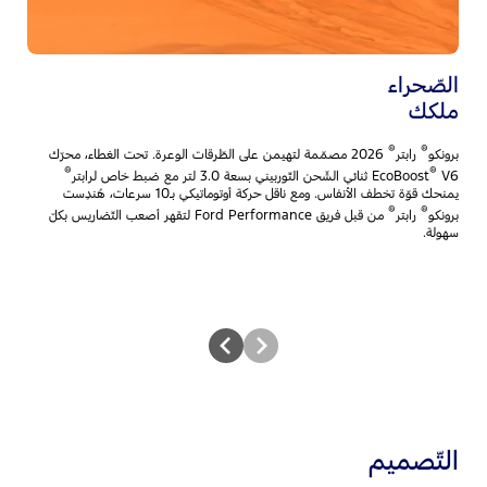
الصّحراء
خي
ملكك
لك
®
®
برونكو
رابتر
2026 مصمّمة لتهيمن على الطّرقات الوعرة. تحت الغطاء، محرّك
بر
®
®
V6 ثنائي الشّحن التّوربيني بسعة 3.0 لتر مع ضبط خاص لرابتر
EcoBoost
المح
يمنحك قوّة تخطف الأنفاس. ومع ناقل حركة أوتوماتيكي بـ10 سرعات، هُندِست
وال
®
®
برونكو
رابتر
من قبل فريق Ford Performance لتقهر أصعب التّضاريس بكلّ
يم
سهولة.
مح
التّصميم