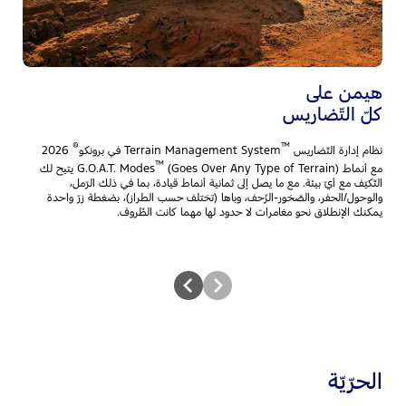
نظ
مس
ال
ال
هيمن على
كلّ التّضاريس
®
™
نظام إدارة التّضاريس
Terrain Management System في برونكو
2026
™
مع أنماط G.O.A.T. Modes
(Goes Over Any Type of Terrain) يتيح لك
التّكيّف مع أيّ بيئة. مع ما يصل إلى ثمانية أنماط قيادة، بما في ذلك الرّمل،
والوحول/الحفر، والصّخور-الزّحف، وباها (تختلف حسب الطراز)، بضغطة زرّ واحدة
يمكنك الإنطلاق نحو مغامرات لا حدود لها مهما كانت الظّروف.
الحرّيّة