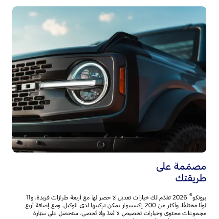
ال
ا
تُس
ال
رك
ال
مصمّمة على
طريقتك
®
برونكو
2026 تقدّم لك خيارات تعديل لا حصر لها مع أربعة طرازات فريدة، و11
لونًا مختلفًا، وأكثر من 200 إكسسوار يمكن تركيبها لدى الوكيل. ومع إضافة أربع
مجموعات محتوى وخيارات تخصيص لا تُعدّ ولا تُحصى، ستحصل على سيّارة