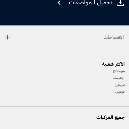
تحميل المواصفات
الإفصاحات
[1] يرجى دائمًا مراجعة دليل المالك قبل القيادة على الطّرقات الوعرة، ومعرفة طريقك ومدى صعوبة
الأكثر شعبية
المسارات، واستخدام معدّات السّلامة المناسبة.
موستانج
[2] لن تتوفّر جميع ميّزات المركبة في جميع الأسواق. اتّصل بموزّع فورد المحلّي للحصول على أحدث
إيفرست
المعلومات حول الطّرازات في السّوق الخاص بك.
تيريتوري
توروس
جميع المركبات