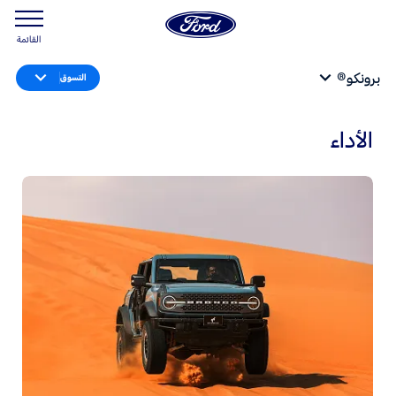
القائمة
برونكو®
التسوق
الأداء