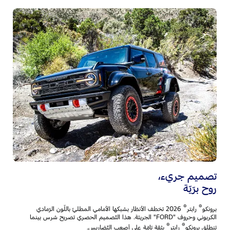
أن
وت
بر
ال
تض
تصميم جريء،‎
روح برّيّة
®
®
برونكو
رابتر
2026 تخطف الأنظار بشبكها الأمامي المطليّ باللّون الرّمادي
الكربوني وحروف "FORD" الجريئة. هذا التّصميم الحصري تصريح شرس بينما
®
®
تنطلق برونكو
رابتر
بثقة تامّة على أصعب التّضاريس.