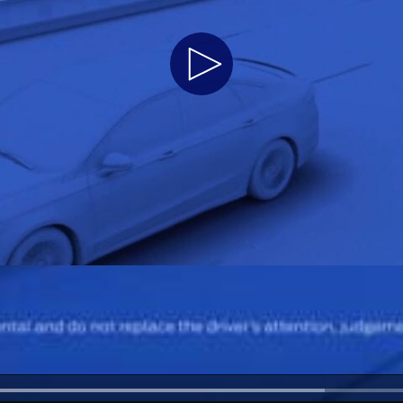
Jordan
الأردن
Play
Kuwait
الكويت
Lebanon
لبنان
Video
Oman
سلطنة عمان
Qatar
قطر
Saudi Arabia
‫المملكة العربية السعودية‬
United Arab Emirates
الامارات العربية المتحدة
Yemen
اليمن