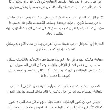
في ظلّ الحرارة المرتفعة. تكشف المعاينة في وكالة فورد أو لينكون إذا
كانت بطّاريتك ما زالت تتمتّع بالطّاقة لكي تقوم بعملها بشكلٍ موثوق.
الضمان والتأمين
السعودية‬
تغيير الزّيت والفلتر. هذه خطوة لا بدّ منها في مركبتك، وهي مهمّة بشكلٍ
خاصٍ عندما تكون الحرارة مرتفعة. يساعد التّشحيم بالدّرجة الصّحيحة
Ford Protect لمحة عامة عن
الامارات
من الزّيت النّظيف وفلتر زيت جديد محرّكك في تحمّل الإجهاد الّذي يسبّبه
باقة الصيانة الفائقة
الطّقس الحارّ.
العربية
باقة الخدمة
باقة العناية الفائقة
الحاجة إلى السّوائل. يجب تعبئة سائل الفرامل وسائل نظام التّوجيه وسائل
المتحدة
تنظيف الزّجاج كتدبير احترازي.
اليمن
دعم المزامنة
معاينة مكيّف الهواء. في حال لم يتمّ ضبط نظام التّحكّم بالتّكييف بشكلٍ
مناسبٍ، لن تشعر أنت أو الرّكاب بالرّاحة. يتحقّق الفنّي المسؤول عن
الصّيانة في الوكالة من أيّ تسريبات تتعلّق بنظام التّكييف ويضيف سائل
تقنية 4 SYNC
تكييف إذا دعت الحاجة.
فحص المسّاحات. تضرّ درجات الحرارة المرتفعة والتّعرّض للشّمس
أجزاء
بفعاليّة المسّاحات. لذا في حال تركَت أيةّ آثار، عليك استبدالها على الفور.
قطع غيار فورد الأصلية
احرص على أن تكون الإطارات معبّأة جيّدًا بالهواء، لأنّ تلك الّتي لا تكون
كذلك تؤثّر في كفاءة استهلاك الوقود كما قد تعرّض سلامتك للخطر. أما
موتوركرافت