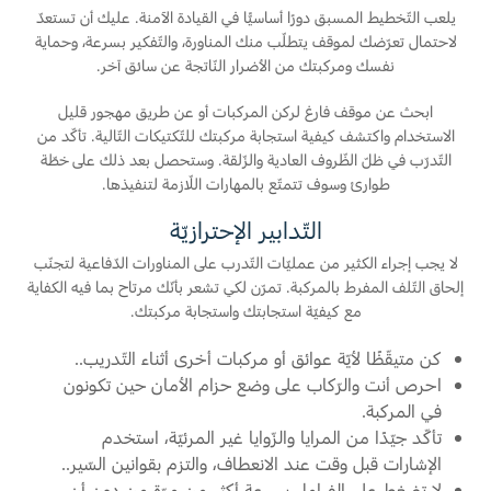
يلعب التّخطيط المسبق دورًا أساسيًّا في القيادة الآمنة. عليك أن تستعدّ
لاحتمال تعرّضك لموقف يتطلّب منك المناورة، والتّفكير بسرعة، وحماية
نفسك ومركبتك من الأضرار النّاتجة عن سائق آخر.
ابحث عن موقف فارغ لركن المركبات أو عن طريق مهجور قليل
الاستخدام واكتشف كيفية استجابة مركبتك للتّكتيكات التّالية. تأكّد من
التّدرّب في ظلّ الظّروف العادية والزّلقة. وستحصل بعد ذلك على خطّة
طوارئ وسوف تتمتّع بالمهارات اللّازمة لتنفيذها.
التّدابير الإحترازيّة
لا يجب إجراء الكثير من عمليّات التّدرب على المناورات الدّفاعية لتجنّب
إلحاق التّلف المفرط بالمركبة. تمرّن لكي تشعر بأنّك مرتاح بما فيه الكفاية
مع كيفيّة استجابتك واستجابة مركبتك.
كن متيقّظًا لأيّة عوائق أو مركبات أخرى أثناء التّدريب..
احرص أنت والرّكاب على وضع حزام الأمان حين تكونون
في المركبة.
تأكّد جيّدًا من المرايا والزّوايا غير المرئيّة، استخدم
الإشارات قبل وقت عند الانعطاف، والتزم بقوانين السّير..
لا تضغط على الفرامل بسرعة أكثر من مرّة من دون أن