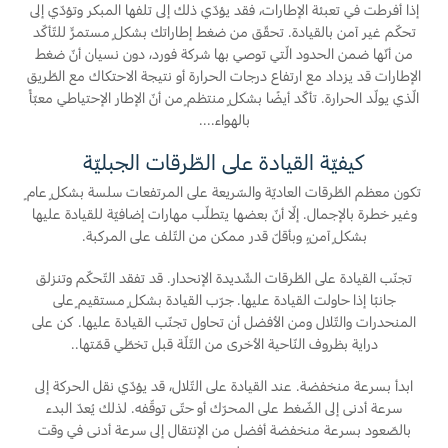
إذا أفرطت في تعبئة الإطارات، فقد يؤدّي ذلك إلى تلفها المبكر وتؤدّي إلى
قطع مقلدة
تحكّم غير آمن بالقيادة. تحقّق من ضغط إطاراتك بشكلٍ مستمرٍّ للتّأكّد
من أنّها ضمن الحدود الّتي توصي بها شركة فورد، دون نسيان أنّ ضغط
الإطارات قد يزداد مع ارتفاع درجات الحرارة أو نتيجة الاحتكاك مع الطّريق
اتصل بنا
الّذي يولّد الحرارة. تأكّد أيضًا بشكلٍ منتظمٍ من أنّ الإطار الإحتياطي معبّأً
بالهواء....
اتصل بنا
كيفيّة القيادة على الطّرقات الجبليّة
البحث عن الوكيل
الأسئلة الشائعة
تكون معظم الطّرقات العاديّة والسّريعة على المرتفعات سلسة بشكلٍ عامٍ
وغير خطرة بالإجمال. إلّا أنّ بعضها يتطلّب مهارات إضافيّة للقيادة عليها
بشكلٍ آمنٍ، وبأقلّ قدر ممكن من التّلف على المركبة.
تجنّب القيادة على الطّرقات الشّديدة الإنحدار. قد تفقد التّحكّم وتنزلق
جانبًا إذا حاولت القيادة عليها. جرّب القيادة بشكلٍ مستقيمٍ على
المنحدرات والتّلال ومن الأفضل أن تحاول تجنّب القيادة عليها. كن على
دراية بظروف النّاحية الأخرى من التّلّة قبل تخطّي قمّتها..
ابدأ بسرعة منخفضة. عند القيادة على التّلال، قد يؤدّي نقل الحركة إلى
سرعة أدنى إلى الضّغط على المحرّك أو حتّى توقّفه. لذلك يُعدّ البدء
بالصّعود بسرعة منخفضة أفضل من الإنتقال إلى سرعة أدنى في وقت