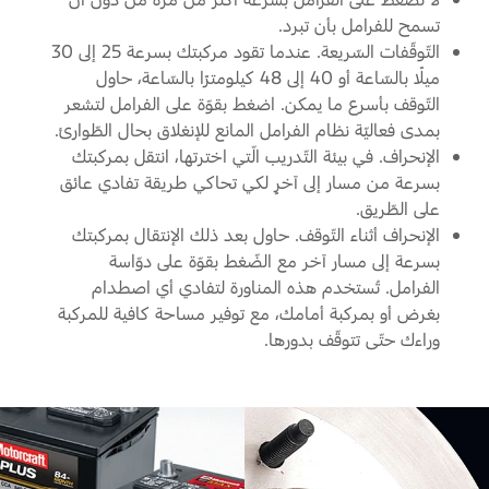
تسمح للفرامل بأن تبرد.
التّوقّفات السّريعة. عندما تقود مركبتك بسرعة 25 إلى 30
ميلًا بالسّاعة أو 40 إلى 48 كيلومترًا بالسّاعة، حاول
التّوقف بأسرع ما يمكن. اضغط بقوّة على الفرامل لتشعر
بمدى فعاليّة نظام الفرامل المانع للإنغلاق بحال الطّوارئ.
الإنحراف. في بيئة التّدريب الّتي اخترتها، انتقل بمركبتك
بسرعة من مسار إلى آخرٍ لكي تحاكي طريقة تفادي عائق
على الطّريق.
الإنحراف أثناء التّوقف. حاول بعد ذلك الإنتقال بمركبتك
بسرعة إلى مسار آخر مع الضّغط بقوّة على دوّاسة
الفرامل. تُستخدم هذه المناورة لتفادي أي اصطدام
بغرض أو بمركبة أمامك، مع توفير مساحة كافية للمركبة
وراءك حتّى تتوقّف بدورها.