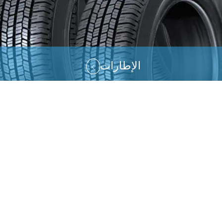
الإطارات
روابط سريعة
AR
EN
فورد
لينكون
اتصل بنا
اختيار البلد
احترام
الخصوصية
موقع فورد العالمي
خريطة الموقع
حقوق النشر محفوظة © 2026 فورد الشرق الأوسط