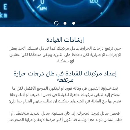
البحرين
الخدمات السريعة
طلب سعر
المساعدة على الطريق
العراق
البحث عن الوكيل
1
2
3
خطة الخدمات الممتدة
أسطول فورد
الأردن
إصلاح أضرار الحوادث
إرشادات القيادة
القسائم والخصومات الخاصة بالصيانة
الكويت
حين ترتفع درجات الحرارة، عامل مركبتك كما تعامل نفسك. اتّخذ بعض
إضافات
كويك لاين
الإجراءات الإحترازيّة لكي تحافظ على التّبريد وتبقى متحكّمًا لكي تتفادى
الإطارات
لبنان
أيّ مشكلة.
فورد بروتكت
إعداد مركبتك للقيادة في ظلّ درجات حرارة
خطة الخدمات الممتدة
سلطنة
خدمات فورد
مرتفعة
عمان
يُعدّ خبراؤنا الفنّيون في وكالة فورد أو لينكون المرجع الأفضل لكلّ ما
خدمة المحرك
تحتاج إليه لتبقى مركبتك جاهزة للقيادة في فصل الصّيف، أو أثناء رحلة
خدمة الفرامل
تقوم بها مع العائلة في الصّحراء. يمكنك أن تطلب منهم القيام بما يلي:
قطر
خدمة البطارية
فحص سائل تبريد المحرّك. إذا كان مستوى سائل التّبريد منخفضًا، أو
تغيير زيت
‫المملكة
فقد السّائل قوّته مع الوقت، قد تكون أكثر عرضة لارتفاع حرارة المحرّك..
تغيير الفلاتر
العربية