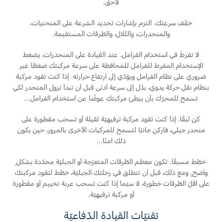
لاحق.
خفّف سرعتك. التزم بإشارات تحديد السّرعة على المنحنيات،
والمنحدرات، والتّلال، والطّرقات المستقيمة.
لا تفرط في استخدام الفرامل. عند القيادة على المنحدرات، يضغط
الإستخدام المفرط للفرامل للمحافظة على سرعة مركبتك ضغطًا غير
ضروري على نظام الفرامل ويؤدّي إلى ارتفاع حرارته. إذا كنت تقود مركبة
بنظام نقل حركة يدوي، بدّل إلى سرعة أدنى قبل أن تبدأ نزول المنحدر لكي
تسمح للمحرّك بأن يبطئ مركبتك عوضًا عن استخدام الفرامل...
كن لبقًا. إذا كنت تقود مركبة ترفيهيّة ثقيلة أو تسحب مقطورة على
منحدر جبلي، فاركن جانبًا لتسمح للمركبات الأخرى بالمرور، حين يكون
ذلك آمنًا...
خطّط مسبقًا. تكون معظم الطّرقات المتعرّجة أو الجبليّة محدّدة بشكلٍ
واضحٍ. ومع ذلك، قبل أن تنطلق في رحلتك الجبليّة، خطّط لتقود مركبتك
على أقلّ الطّرقات خطورة، لا سيّما إذا كنت تسحب عربة تخييم أو مقطورة
أو مركبة ترفيهيّة.
تقنيّات القيادة الدّفاعيّة