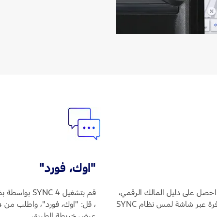
"اوك، فورد"
احصل على دليل المالك الرقمي،
قم بتشغيل SYNC 4 بواسطة بضع كلمات لتفعيله. في المركبات المزوّدة بنظام SYNC 4
ومعلومات حول ميّزات المركبة، وغيرها المزيد، كلها متوفرة عبر شاشة لمس نظام SYNC
عرض خريطة الطريق.