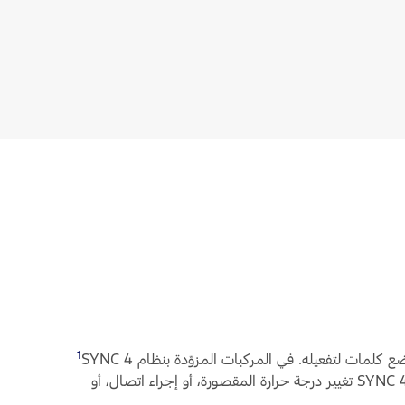
1
‏، قل: "اوك، فورد"، واطلب من SYNC 4 تغيير درجة حرارة المقصورة، أو إجراء اتصال، أو