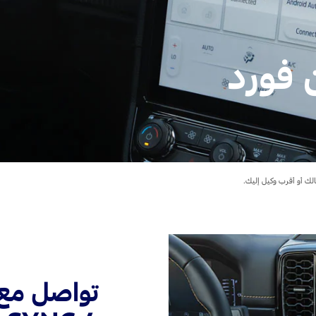
Jordan
الأردن
Kuwait
الكويت
Lebanon
لبنان
Oman
سلطنة عمان
Qatar
قطر
Saudi Arabia
‫المملكة العربية السعودية‬
United Arab Emirates
الامارات العربية المتحدة
Yemen
اليمن
تواصل مع 