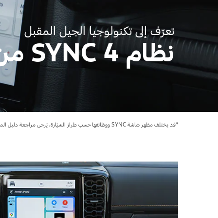
قطع غيار فورد الأصلية
اتصل بنا
موتوركرافت
البحث عن الوكيل
تعرّف إلى تكنولوجيا الجيل المقبل
قطع مقلدة
الأسئلة الشائعة
نظام SYNC 4 من فورد
*قد يختلف مظهر شاشة SYNC ووظائفها حسب طراز السّيّارة، يُرجى مراجعة دليل المالك أو أقرب وكيل إليك.