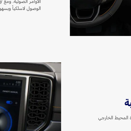
الأوامر الصوتية. ومع Apple CarPlay
الوصول لاسلكياً وبسهو
ة
ة المحيط الخارجي