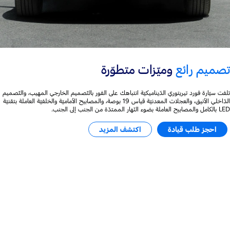
تصميم رائع
وميّزات متطوّرة
تلفت سيّارة فورد تيريتوري الدّيناميكيّة انتباهك على الفور بالتّصميم الخارجي المهيب، والتّصميم
الدّاخلي الأنيق، والعجلات المعدنيّة قياس 19 بوصة، والمصابيح الأماميّة والخلفيّة العاملة بتقنيّة
LED بالكامل والمصابيح العاملة بضوء النّهار الممتدّة من الجنب إلى الجنب.
احجز طلب قيادة
اكتشف المزيد
قوّة لأداء