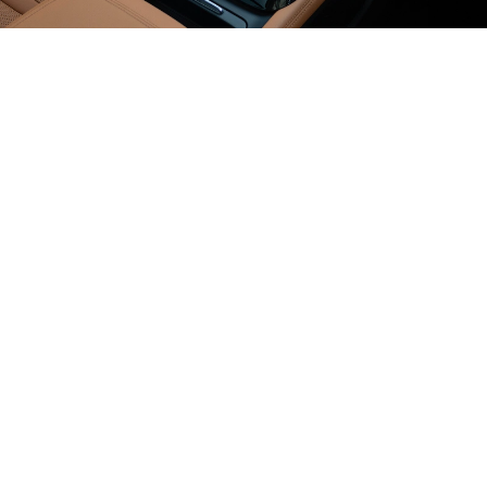
تكنولوجيا متقدّمة
لمزيد من الثّقة
شاشة لمس رقميّة
قياس 12 بوصة
لوحة قيادة رقميّة
قياس 12 بوصة
نظام صوت Arkamys
ثلاثي الأبعاد
®
نظاما
‎Apple CarPlay