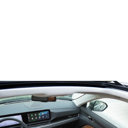
أفضل
محرّك I-4 سعة 1.8 لتر‎
®
EcoBoost
محرّك سعة 1.5 لتر‎
مشحون توربينيًّا هجين