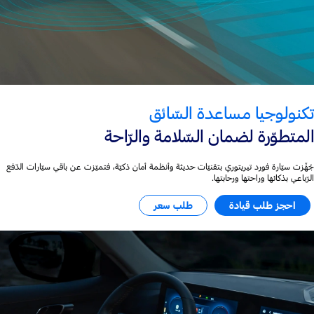
تكنولوجيا مساعدة السّائق
المتطوّرة لضمان السّلامة والرّاحة
جُهِّزت سيّارة فورد تيريتوري بتقنيّات حديثة وأنظمة أمان ذكيّة، فتميّزت عن باقي سيّارات الدّفع
الرّباعي بذكائها وراحتها ورحابتها.
احجز طلب قيادة
طلب سعر