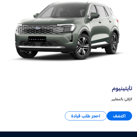
تايتينيوم
الرُّقيّ بالمعايير.
اكتشف
احجز طلب قيادة