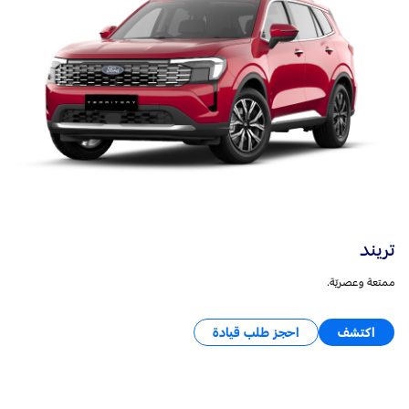
تريند
ممتعة وعصريّة.
اكتشف
احجز طلب قيادة