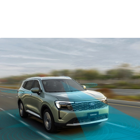
™
و
Android Auto
™
نظام فورد Co-Pilot360