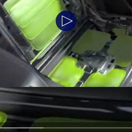
Jordan
الأردن
Play
Kuwait
الكويت
Lebanon
لبنان
Video
Oman
سلطنة عمان
Qatar
قطر
Saudi Arabia
‫المملكة العربية السعودية‬
United Arab Emirates
الامارات العربية المتحدة
Yemen
اليمن