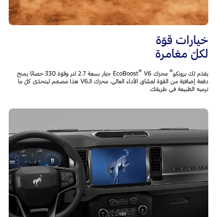
خيارات قوّة
لكلّ مغامرة
®
®
يقدّم لك برونكو
محرّك EcoBoost
V6 جبّار بسعة 2.7 لتر وقوّة 330 حصانًا يمنح
دفعة إضافيّة من القوّة لعشّاق الأداء العالي. محرّك الـV6 هذا مصمّم ليتحدّى كلّ ما
ترميه الطّبيعة في طريقك.