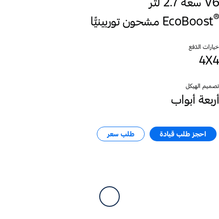
V6 سعة 2.7 لتر
®
EcoBoost
خيارات الدّفع
4X4
تصميم الهيكل
أربعة أبواب
احجز طلب قيادة​
طلب سعر​