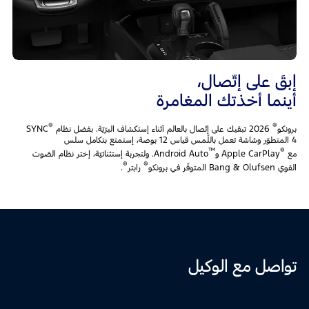
إبقَ على إتّصال،
أينما أخذتك المغامرة
®
®
برونكو
2026 تبقيك على إتّصال بالعالم أثناء إستكشاف البرّيّة. بفضل نظام SYNC
4 المتطوّر وشاشة تعمل باللّمس قياس 12 بوصة، إستمتع بتكامل سلس
™
®
مع
Apple CarPlay و
Android Auto. ولتجربة إستثنائيّة، إختر نظام الصّوت
®
®
القوي Bang & Olufsen المتوفّر في برونكو
رابتر
.
تواصل مع الوكيل