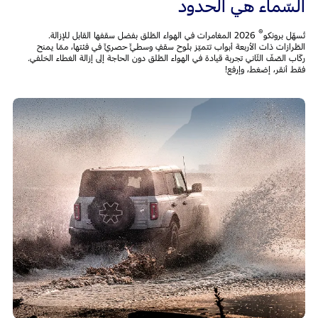
السّماء هي الحدود
®
تُسهّل برونكو
2026 المغامرات في الهواء الطّلق بفضل سقفها القابل للإزالة.
الطّرازات ذات الأربعة أبواب تتميّز بلوح سقفٍ وسطيٍّ حصريٍّ في فئتها، ممّا يمنح
ركّاب الصّفّ الثّاني تجربة قيادة في الهواء الطّلق دون الحاجة إلى إزالة الغطاء الخلفي.
فقط أنقر، إضغط، وإرفع!