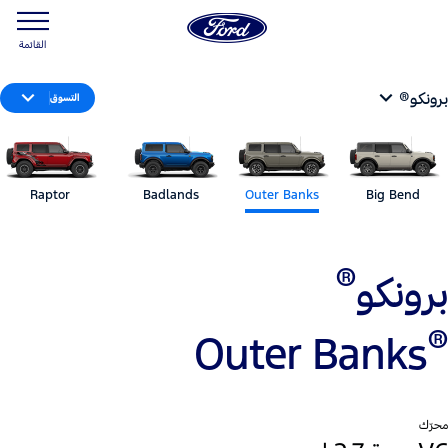
القائمة
برونكو®
التسوق
Raptor
Badlands
Outer Banks
Big Bend
®
برونكو
®
Outer Banks
محرّك