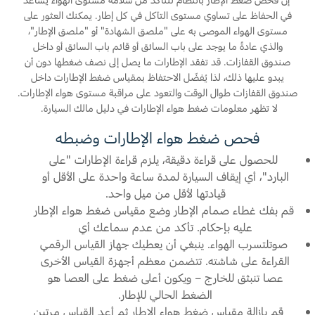
في الحفاظ على تساوي مستوى التآكل في كل إطار. يمكنك العثور على
مستوى الهواء الموصى به على "ملصق الشهادة" أو "ملصق الإطار"،
اتصل بنا
والذي عادةً ما يوجد على باب السائق أو قائم باب السائق أو داخل
البحث عن الوكيل
صندوق القفازات. قد تفقد الإطارات ما يصل إلى نصف ضغطها دون أن
الأسئلة الشائعة
يبدو عليها ذلك، لذا يُفضّل الاحتفاظ بمقياس ضغط الإطارات داخل
صندوق القفازات طوال الوقت والتعود على مراقبة مستوى هواء الإطارات.
لا تظهر معلومات ضغط هواء الإطارات في دليل مالك السيارة.
فحص ضغط هواء الإطارات وضبطه
للحصول على قراءة دقيقة، يلزم قراءة الإطارات "على
البارد"، أي إيقاف السيارة لمدة ساعة واحدة على الأقل أو
قيادتها لأقل من ميل واحد.
قم بفك غطاء صمام الإطار وضع مقياس ضغط هواء الإطار
عليه بإحكام. تأكد من عدم سماعك أي
صوتلتسرب الهواء. ينبغي أن يعطيك جهاز القياس الرقمي
القراءة على شاشته. تتضمن معظم أجهزة القياس الأخرى
عصا تنبثق للخارج – ويكون أعلى ضغط على العصا هو
الضغط الحالي للإطار.
قم بإزالة مقياس ضغط هواء الإطار ثم أعد القياس مرتين