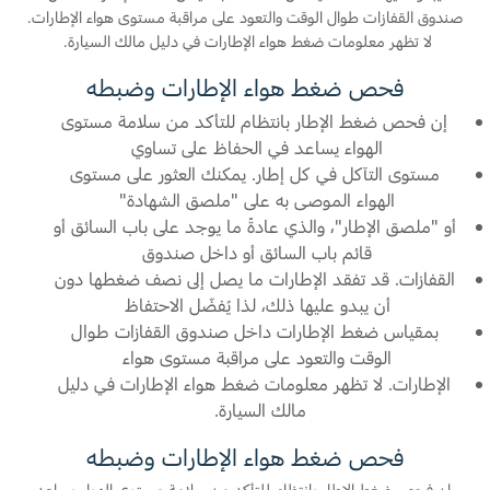
Ford Protect لمحة عامة عن
صندوق القفازات طوال الوقت والتعود على مراقبة مستوى هواء الإطارات.
باقة الصيانة الفائقة
لا تظهر معلومات ضغط هواء الإطارات في دليل مالك السيارة.
السعودية‬
باقة الخدمة
فحص ضغط هواء الإطارات وضبطه
باقة العناية الفائقة
الامارات
إن فحص ضغط الإطار بانتظام للتأكد من سلامة مستوى
الهواء يساعد في الحفاظ على تساوي
العربية
دعم المزامنة
مستوى التآكل في كل إطار. يمكنك العثور على مستوى
الهواء الموصى به على "ملصق الشهادة"
المتحدة
أو "ملصق الإطار"، والذي عادةً ما يوجد على باب السائق أو
تقنية 4 SYNC
قائم باب السائق أو داخل صندوق
اليمن
القفازات. قد تفقد الإطارات ما يصل إلى نصف ضغطها دون
أجزاء
أن يبدو عليها ذلك، لذا يُفضّل الاحتفاظ
بمقياس ضغط الإطارات داخل صندوق القفازات طوال
قطع غيار فورد الأصلية
الوقت والتعود على مراقبة مستوى هواء
الإطارات. لا تظهر معلومات ضغط هواء الإطارات في دليل
موتوركرافت
مالك السيارة.
قطع مقلدة
فحص ضغط هواء الإطارات وضبطه
اتصل بنا
إن فحص ضغط الإطار بانتظام للتأكد من سلامة مستوى الهواء يساعد