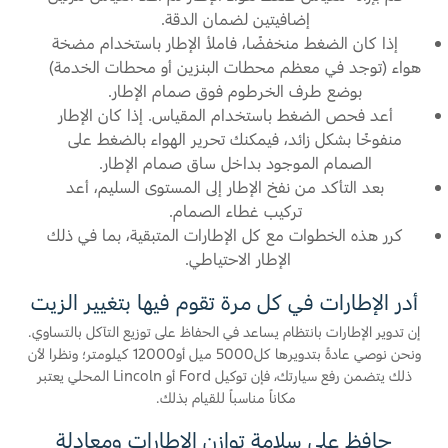
إضافيتين لضمان الدقة.
إذا كان الضغط منخفضًا، فاملأ الإطار باستخدام مضخة
هواء (توجد في معظم محطات البنزين أو محطات الخدمة)
بوضع طرف الخرطوم فوق صمام الإطار.
أعد فحص الضغط باستخدام المقياس. إذا كان الإطار
منفوخًا بشكل زائد، فيمكنك تحرير الهواء بالضغط على
الصمام الموجود بداخل ساق صمام الإطار.
بعد التأكد من نفخ الإطار إلى المستوى السليم، أعد
تركيب غطاء الصمام.
كرر هذه الخطوات مع كل الإطارات المتبقية، بما في ذلك
الإطار الاحتياطي.
أدر الإطارات في كل مرة تقوم فيها بتغيير الزيت
إن تدوير الإطارات بانتظام يساعد في الحفاظ على توزيع التآكل بالتساوي.
ونحن نوصي عادةً بتدويرها كل5000 ميل أو12000 كيلومتر؛ ونظرا لأن
ذلك يتضمن رفع سيارتك، فإن توكيل Ford أو Lincoln المحلي يعتبر
مكاناً مناسباً للقيام بذلك.
حافظ على سلامة توازن الإطارات ومعادلة