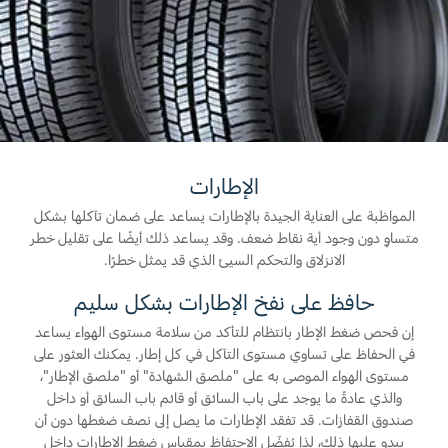
المساعدة على الطريق
البحرين
خطة الخدمات الممتدة
طلب سعر
إصلاح أضرار الحوادث
العراق
البحث عن الوكيل
القسائم والخصومات الخاصة بالصيانة
أسطول فورد
الأردن
الإطارات
إضافات
الكويت
خدمات فورد
الإطارات
لبنان
فورد بروتكت
المواظبة على العناية الجيدة بالإطارات يساعد على ضمان تآكلها بشكل
خدمة المحرك
متساوٍ دون وجود أية نقاط ضعف. وقد يساعد ذلك أيضًا على تقليل خطر
خطة الخدمات الممتدة
سلطنة
خدمة الفرامل
الانزلاق والتحكم السيئ الذي قد يمثل خطرًا.
خدمة البطارية
حافظ على نفخ الإطارات بشكل سليم
عمان
تغيير زيت
إن فحص ضغط الإطار بانتظام للتأكد من سلامة مستوى الهواء يساعد
تغيير الفلاتر
قطر
في الحفاظ على تساوي مستوى التآكل في كل إطار. يمكنك العثور على
مستوى الهواء الموصى به على "ملصق الشهادة" أو "ملصق الإطار"،
‫المملكة
والذي عادةً ما يوجد على باب السائق أو قائم باب السائق أو داخل
الضمان والتأمين
صندوق القفازات. قد تفقد الإطارات ما يصل إلى نصف ضغطها دون أن
يبدو عليها ذلك، لذا يُفضّل الاحتفاظ بمقياس ضغط الإطارات داخل
العربية