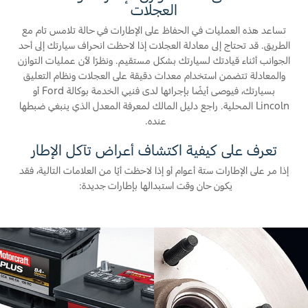
العجلات
تساعد هذه العمليات في الحفاظ على الإطارات في حالة تلامس تام مع
الطريق. قد تحتاج إلى معادلة العجلات إذا لاحظت انحراف سيارتك إلى أحد
الجوانب أثناء قيادتك لسيارتك بشكل مستقيم. ونظرًا لأن عمليات التوازن
والمعادلة تتضمن استخدام معدات دقيقة على العجلات ونظام التعليق
بسيارتك، فيوصى أيضًا بإجرائها لدى فنيي الخدمة بوكالة Ford أو
Lincoln المحلية. راجع دليل المالك لمعرفة المعدل الذي ينبغي ضبطها
عنده.
تعرف على كيفية اكتشاف أعراض تآكل الإطار
إذا مر على الإطارات ستة أعوام أو إذا لاحظت أيًا من العلامات التالية، فقد
يكون حان وقت استبدالها بإطارات جديدة: