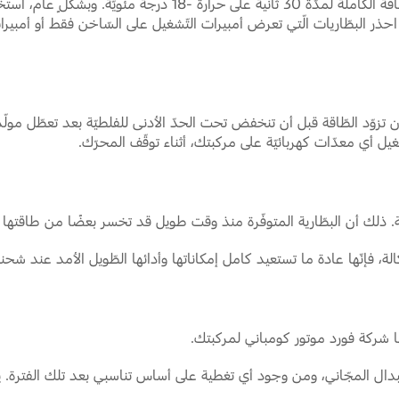
تحدّد أمبيرات التّشغيل على البارد مدى قدرة البطّارية على تزويد ال
 احذر البطّاريات الّتي تعرض أمبيرات التّشغيل على السّاخن فقط أو أمبيرات ال
أن تزوّد الطّاقة قبل أن تنخفض تحت الحدّ الأدنى للفلطيّة بعد تعطّل مولّد 
يل أي معدّات كهربائيّة على مركبتك، أثناء توقّف المحرّك.
 أن البطّارية المتوفّرة منذ وقت طويل قد تخسر بعضًا من طاقتها وقد 
 فإنّها عادة ما تستعيد كامل إمكاناتها وأدائها الطّويل الأمد عند شح
ا شركة فورد موتور كومباني لمركبتك.
دال المجّاني، ومن وجود أي تغطية على أساس تناسبي بعد تلك الفترة. يتم