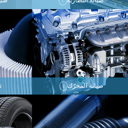
صيانة البطّارية
صيا
صيانة المحرّك
ت