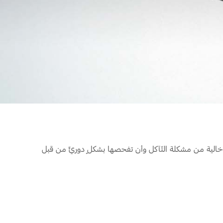
ّتك خالية من مشكلة التّآكل وأن تفحصها بشكلٍ دوريٍّ من قبل