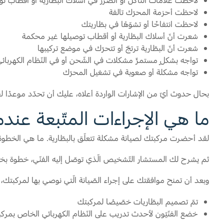
لاحظت علامات التّآكل أو الضّرر في أسلاك البطّارية أو أقطاب تو
لاحظت أحزمة المحرّك تالفة
لاحظت انتفاخًا أو تشوّهًا في بطّاريتك
شعرت أنّ أسلاك البطّارية أو أقطاب توصيلها غير محكمة
شعرت أنّ البطّارية ترتجّ أو تتحرّك في موضع تركيبها
تواجه بشكلٍ مستمرٍّ مشكلات في الشّحن أو في النّظام الكهربائ
تواجه مشكلة أو صعوبة في تشغيل المحرّك
بحال حدوث أيّ من الإشارات الواردة أعلاه، عليك أن تحدّد موعدًا لف
ما هي الإجراءات المتّبعة عندما
لقد أحضرت مركبتك لصيانة مشكلة تتعلّق بالبطّارية. ما هي الخطوة ا
ثم يشرح لك المستشار التّشخيص الّذي توصّل إليه الفنّي، خطوة بخطو
وبعد أن تمنح موافقتك على إجراء الصّيانة الّتي نوصي بها لمركبتك
تمّ تصميم البطّاريات خصّيصًا لمركبتك
خضع الفنّيّون لأحدث تدريب على النّظام الكهربائي الخاص بمرك