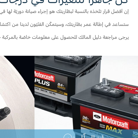
إن أفضل قرار تتّخذه بالنسبة لبطّاريتك هو إجراء صيانة دوريّة لها في
ستساعد في إطالة عمر بطّاريتك، وسيتمكّن الفنّيّون لدينا من اكتش
يرجى مراجعة دليل المالك للحصول على معلومات خاصّة بالمركبة حول ك