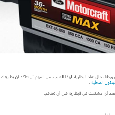
Jordan
الأردن
Kuwait
الكويت
Lebanon
لبنان
Oman
سلطنة عمان
Qatar
قطر
Saudi Arabia
‫المملكة العربية السعودية‬
United Arab Emirates
الامارات العربية المتحدة
Yemen
اليمن
 ورطة بحال نفاد البطّارية. لهذا السّبب، من المهمّ أن تتأكّد أنّ بطّاري
ينكون المحلّيّة
.
رصد أي مشكلات في البطّارية قبل أن تتفاقم.