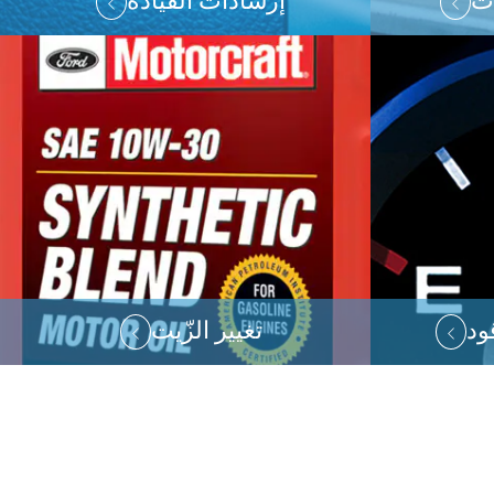
دث
إرشادات القيادة
ود
تغيير الزّيت