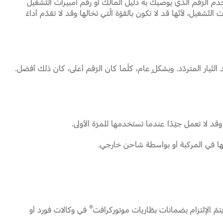
طّاقة الكاملة لمدّة 30 ثانية على حرارة -18 درجة مئويّة. وبشكلٍ عام، استخدم الرّقم الّذي يوصيك به دليل المالك أو رقم أمبيرات التّشغيل
تّشغيل، لأنّها قد لا تكون بالقوّة الّتي تخالها وقد لا تقدّم أداءً
التّيار المتردّد. وبشكلٍ عام، كلّما كان الرّقم أعلى، كان ذلك أفضل.
لا تعمل جيّدًا عندما تستخدمها للمرّة الأولى.
نها في المركبة أو بواسطة شاحن خارجي.
®
ّ الإلتزام بضمانات بطّاريات موتوركرافت
في وكالات فورد أو