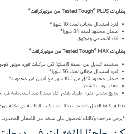
®
®
بطّاريات Tested Tough
PLUS من موتوركرافت
فترة استبدال مجّاني لمدّة 18 شهرًا*
ضمان محدود لمدّة 84 شهرًا*
أداء اقتصادي وموثوق
®
®
بطّاريات Tested Tough
MAX من موتوركرافت
معتمدة كبديل عن القطع الأصليّة لكلّ مركبات فورد موتور كومب
فترة استبدال مجّاني لمدّة 36 شهرًا*
ضمان محدود لأقلّ من 100 شهر مع أميال غير محدودة*
خفض وقت الشّحن
مزيج معدني يدوم طويلًا يقدّم أداءً ممتازًا عند استخدامه في بي
تغطية تكلفة العمل والسّحب بحال تمّ تركيب البطّارية في وكالة فورد 
*يرجى مراجعة وكالتك للحصول على نسخة عن الضّمان المحدود.
كن جاهزًا للتّغيّرات في درجات 