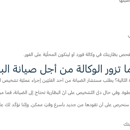
صيلها
ي
حص بطّاريتك في وكالة فورد أو لينكون المحلّيّة على الفور.
 تزور الوكالة من أجل صيانة البط
لتّالية؟ يطلب مستشار الصّيانة من أحد الفنّيّين إجراء عمليّة تشخيص 
ة. وفي حال دلّ التّشخيص على أنّ البطّارية تحتاج إلى الصّيانة، فما 
، سنحرص على أن تقودها من جديد بأسرع وقتٍ ممكن. وإنّنا نؤكّد لك على
بتك