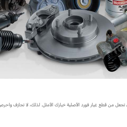
Jordan
الأردن
Kuwait
الكويت
Lebanon
لبنان
Oman
سلطنة عمان
Qatar
قطر
Saudi Arabia
‫المملكة العربية السعودية‬
United Arab Emirates
الامارات العربية المتحدة
Yemen
اليمن