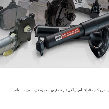
أداء قوي. جودة متميزة. قيمة عالية. وغيرها الكثير من الأسباب التي تجعل من قطع غيار فورد الأصلية خيارك الأمثل. لذلك، لا تجازف واحرص على شراء قطع الغيار التي تم تصنيعها بخبرة تزيد عن ١٠٠ عام. لا