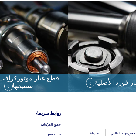
قطع غيار موتوركرافت
ر فورد الأصلية
تصنيعها
روابط سريعة
جميع المركبات
موقع فورد العالمي
خريطة
طلب سعر