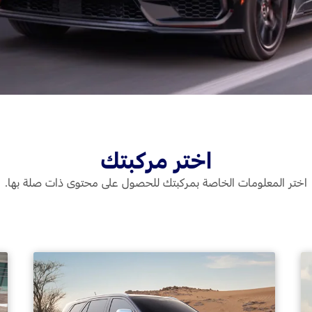
Jordan
الأردن
Kuwait
الكويت
Lebanon
لبنان
Oman
سلطنة عمان
Qatar
قطر
Saudi Arabia
‫المملكة العربية السعودية‬
United Arab Emirates
الامارات العربية المتحدة
اختر مركبتك
Yemen
اليمن
اختر المعلومات الخاصة بمركبتك للحصول على محتوى ذات صلة بها.