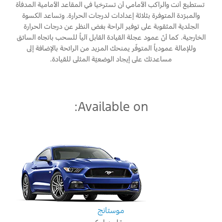
المساعدة على الطريق
‫ ‫تستطيع أنت والراكب الأمامي أن تسترخيا في المقاعد الأمامية المدفأة
البحرين
خطة الخدمات الممتدة
والمبرّدة المتوفرة بثلاثة إعدادات لدرجات الحرارة. وتساعد الكسوة
طلب سعر
الجلدية المثقوبة على توفير الراحة بغض النظر عن درجات الحرارة
إصلاح أضرار الحوادث
العراق
الخارجية. كما أنّ عمود عجلة القيادة القابل آلياً للسحب باتجاه السائق
البحث عن الوكيل
القسائم والخصومات الخاصة بالصيانة
وللإمالة عمودياً المتوفّر يمنحك المزيد من الرائحة بالإضافة إلى
أسطول فورد
الأردن
كويك لاين
مساعدتك على إيجاد الوضعيّة المثلى للقيادة.
الإطارات
الكويت
إضافات
خدمات فورد
لبنان
Available on:
فورد بروتكت
خطة الخدمات الممتدة
سلطنة
خدمة المحرك
خدمة الفرامل
عمان
خدمة البطارية
تغيير زيت
قطر
تغيير الفلاتر
‫المملكة
موستانج
الضمان والتأمين
العربية