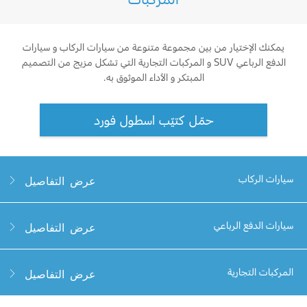
الضمان والتأمين
السعودية‬
يمكنك الإختيار من بين مجموعة متنوعة من سيارات الركاب و سيارات
الدفع الرباعي SUV و المركبات التجارية التي تشكل مزيج من التصميم
Ford Protect لمحة عامة عن
الامارات
المبتكر و الأداء الموثوق به.
باقة الصيانة الفائقة
العربية
باقة الخدمة
حمّل كتيّب اسطول فورد
باقة العناية الفائقة
المتحدة
اليمن
دعم المزامنة
سيارات الركاب
عرض التفاصيل
تقنية 4 SYNC
سيارات الدفع الرباعي
عرض التفاصيل
أجزاء
المركبات التجارية
عرض التفاصيل
قطع غيار فورد الأصلية
موتوركرافت