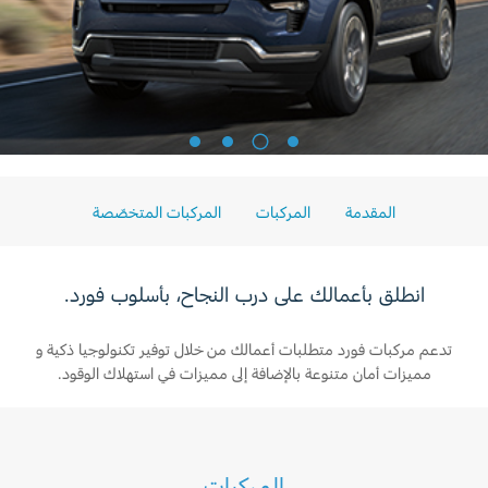
البحرين
الخدمات السريعة
طلب سعر
المساعدة على الطريق
العراق
البحث عن الوكيل
خطة الخدمات الممتدة
أسطول فورد
الأردن
إصلاح أضرار الحوادث
3
1
2
4
القسائم والخصومات الخاصة بالصيانة
الكويت
إضافات
كويك لاين
المقدمة
المركبات
المركبات المتخصّصة
الإطارات
لبنان
فورد بروتكت
خطة الخدمات الممتدة
سلطنة
خدمات فورد
انطلق بأعمالك على درب النجاح، بأسلوب فورد.
عمان
خدمة المحرك
تدعم مركبات فورد متطلبات أعمالك من خلال توفير تكنولوجيا ذكية و
خدمة الفرامل
مميزات أمان متنوعة بالإضافة إلى مميزات في استهلاك الوقود.
قطر
خدمة البطارية
تغيير زيت
‫المملكة
تغيير الفلاتر
المركبات
العربية