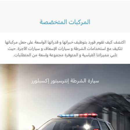
موستانج
توروس
قطع مقلدة
إكسبيديشن
إكسبلورر
المركبات المتخصّصة
اتصل بنا
اتصل بنا
‫شاسي كاب
F-150
اكتشف كيف تقوم فورد بتوظيف خبراتها و قدراتها الواسعة على جعل مركباتها
البحث عن الوكيل
تتكيف مع استخدامات الشرطة و سيارات الإسعاف و سيارات الأجرة. حيث
الأسئلة الشائعة
تلبي مميزاتنا القياسية و المتوفرة مجموعة واسعة من المتطلبات.
سيارة الشرطة إنترسبتور إكسبلورر
‫F-150 رابتر
‫سوبر ديوتي