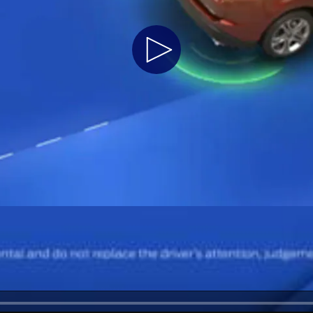
Jordan
الأردن
Play
Kuwait
الكويت
Lebanon
لبنان
Video
Oman
سلطنة عمان
Qatar
قطر
Saudi Arabia
‫المملكة العربية السعودية‬
United Arab Emirates
الامارات العربية المتحدة
Yemen
اليمن