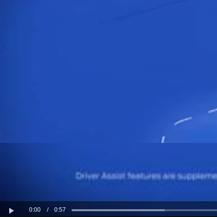
0:00
/
0:57