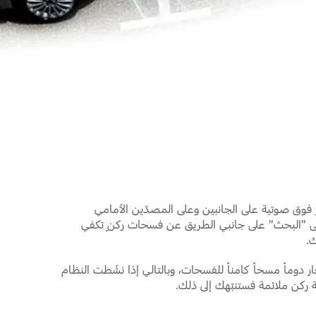
فوق صوتية على الجانبين وعلى المصدّين الأمامي
لى "البحث" على جانبي الطريق عن فسحات ركنٍ تكفي
ك.
 دوماً مسحاً كامناً للفسحات، وبالتالي إذا نشّطت النظام
كن ملائمة فستنبّهك إلى ذلك.