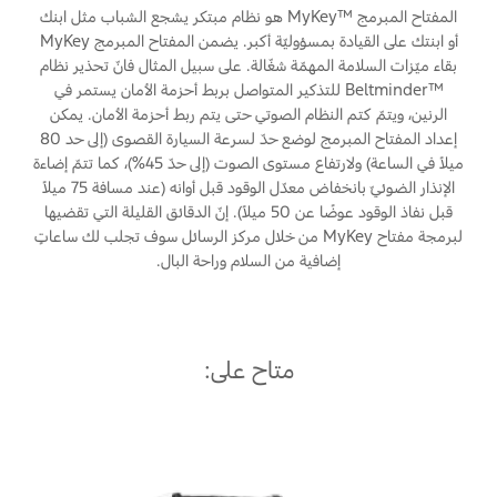
البحرين
المفتاح المبرمج ™MyKey هو نظام مبتكر يشجع الشباب مثل ابنك
الخدمات السريعة
أو ابنتك على القيادة بمسؤوليّة أكبر. يضمن المفتاح المبرمج MyKey
طلب سعر
المساعدة على الطريق
بقاء ميّزات السلامة المهمّة شغّالة. على سبيل المثال فانّ تحذير نظام
العراق
البحث عن الوكيل
™Beltminder للتذكير المتواصل بربط أحزمة الأمان يستمر في
خطة الخدمات الممتدة
الرنين، ويتمّ كتم النظام الصوتي حتى يتم ربط أحزمة الأمان. يمكن
أسطول فورد
الأردن
إصلاح أضرار الحوادث
إعداد المفتاح المبرمج لوضع حدّ لسرعة السيارة القصوى (إلى حد 80
القسائم والخصومات الخاصة بالصيانة
ميلاً في الساعة) ولارتفاع مستوى الصوت (إلى حدّ 45%)، كما تتمّ إضاءة
الكويت
إضافات
كويك لاين
الإنذار الضوئيّ بانخفاض معدّل الوقود قبل أوانه (عند مسافة 75 ميلاً
قبل نفاذ الوقود عوضًا عن 50 ميلاً). إنّ الدقائق القليلة التي تقضيها
الإطارات
لبنان
لبرمجة مفتاح MyKey من خلال مركز الرسائل سوف تجلب لك ساعاتٍ
فورد بروتكت
إضافية من السلام وراحة البال.
خطة الخدمات الممتدة
سلطنة
خدمات فورد
عمان
خدمة المحرك
متاح على:
خدمة الفرامل
قطر
خدمة البطارية
تغيير زيت
‫المملكة
تغيير الفلاتر
العربية