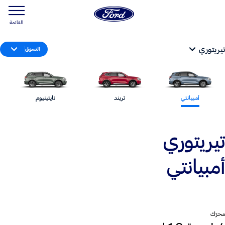
القائمة
تيريتوري
التسوق
أمبيانتي
تريند
تايتينيوم
تيريتوري
أمبيانتي
محرّك