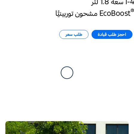
I-4 سعة 1.8 لتر‎
®
EcoBoost
احجز طلب قيادة​
طلب سعر​