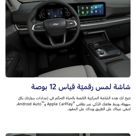
شاشة لمس رقميّة قياس 12 بوصة
تتيح لك هذه الشّاشة المركزية النّابضة بالحياة التّحكّم في إعدادات سيّارتك بكلّ
™
®
سهولة، وربط هاتفك الذّكي عبر نظامَي
Apple CarPlay و
Android Auto،
لتبقى عيناك على الطّريق ويداك على المقود.