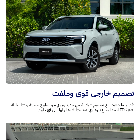
تصميم خارجي قوي وملفت
تألّق أينما ذهبت مع تصميم شبك أمامي جديد وجريء، ومصابيح مضيئة ونقيّة عاملة
بتقنيّة LED، ممّا يمنح تيريتوري شخصيّة لا مثيل لها على أيّ طريق.