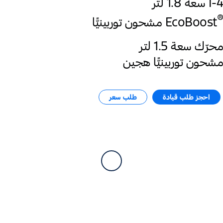
I-4 سعة 1.8 لتر‎
®
EcoBoost
محرّك سعة 1.5 لتر‎
مشحون توربينيًّا هجين
احجز طلب قيادة​
طلب سعر​