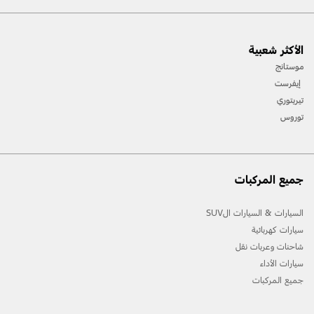
[1] يرجى دائمًا مراجعة دليل المالك قبل القيادة على الطّرقات الوعرة، ومعرفة طريقك ومدى صعوبة
الأكثر شعبية
المسارات، واستخدام معدّات السّلامة المناسبة.
موستانج
[2] لن تتوفّر جميع ميّزات المركبة في جميع الأسواق. اتّصل بموزّع فورد المحلّي للحصول على أحدث
إيفرست
المعلومات حول الطّرازات في السّوق الخاص بك.
تيريتوري
توروس
جميع المركبات
السيارات & السيارات الSUV
سيارات كهربائية
شاحنات وعربات نقل
سيارات الأداء
جميع المركبات