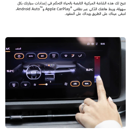
تتيح لك هذه الشّاشة المركزية النّابضة بالحياة التّحكّم في إعدادات سيّارتك بكلّ
™
®
سهولة، وربط هاتفك الذّكي عبر نظامَي
Apple CarPlay و
Android Auto،
لتبقى عيناك على الطّريق ويداك على المقود.