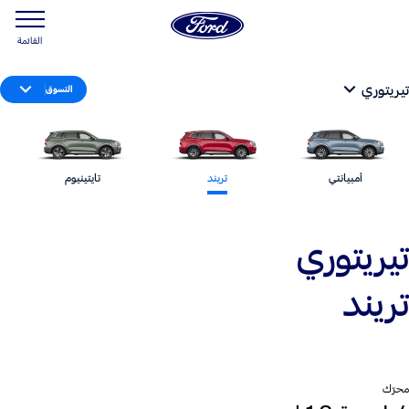
القائمة
تيريتوري
التسوق
أمبيانتي
تريند
تايتينيوم
تيريتوري
تريند
محرّك