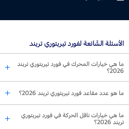
الأسئلة الشّائعة لفورد تيريتوري تريند
ما هي خيارات المحرك في فورد تيريتوري تريند
2026؟
®
تتوفر فورد تيريتوري تريند 2026 بمحرك EcoBoost
GTDI بنزيني سعة 1.8 لتر بقوة
ما هو عدد مقاعد فورد تيريتوري تريند 2026؟
190 حصانًا وعزم دوران 320 نيوتن متر، أو بمحرك توربو هجين سعة 1.5 لتر بقوة 148
حصانًا وعزم دوران 230 نيوتن متر.
تتسع فورد تيريتوري تريند 2026 لخمسة ركاب.
ما هي خيارات ناقل الحركة في فورد تيريتوري
تريند 2026؟