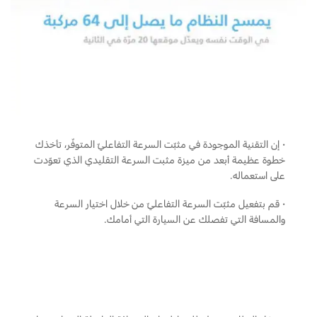
تغيير الفلاتر
السعودية‬
الضمان والتأمين
الامارات
Ford Protect لمحة عامة عن
العربية
باقة الصيانة الفائقة
باقة الخدمة
المتحدة
·
إن التقنية الموجودة في مثبّت السرعة التفاعليّ المتوفّر، تأخذك
باقة العناية الفائقة
خطوة عظيمة أبعد من ميزة مثبت السرعة التقليدي الذي تعوّدت
باقة العناية بمجموعة ناقل الحركة
اليمن
على استعماله.
·
قم بتفعيل مثبّت السرعة التفاعليّ من خلال اختيار السرعة
دعم المزامنة
والمسافة التي تفصلك عن السيارة التي أمامك.
تقنية 4 SYNC
أجزاء