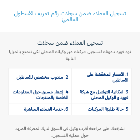
المساعدة على الطريق
البحرين
خطة الخدمات الممتدة
تسجيل العملاء ضمن سجلات رقم تعريف الأسطول
طلب سعر
إصلاح أضرار الحوادث
العالميّ
العراق
البحث عن الوكيل
القسائم والخصومات الخاصة بالصيانة
أسطول فورد
الأردن
كويك لاين
تسجيل العملاء ضمن سجلات
الإطارات
الكويت
تود فورد دعوتك لتسجيل شركتك عبر وكيلك المحلي لكي تتمتع بالمزايا
إضافات
التالية:
خدمات فورد
لبنان
فورد بروتكت
1. الأسعار المخفّضة على
2. مندوب مخصّص للأساطيل
خطة الخدمات الممتدة
سلطنة
الأساطيل
خدمة المحرك
خدمة الفرامل
3. امكانية التواصل مع شركة
4. إشعار مسبق حول المعلومات
عمان
فورد و الوكيل المحلي
الخاصة بالمنتجات
خدمة البطارية
تغيير زيت
5. حالة طلبيّة المركبات
6. خدمة العملاء المباشرة
قطر
تغيير الفلاتر
‫المملكة
نشجّعك على مراجعة أقرب وكيل في السوق لديك لمعرفة المزيد
الضمان والتأمين
حول عمليّة التسجيل.
العربية