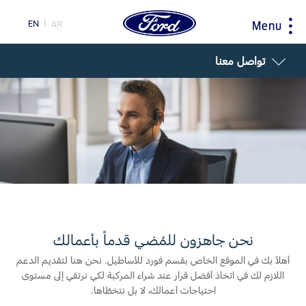
EN
AR
Menu
ty
تواصل معنا
اختيار
ابحاث
سيارتي
حول فورد
البلد
مغلومات الشركة
اكتشف مركبتك فورد
اكتشف جميع المركبات
اكسسوارات
التاريخ و التراث
طلب قيادة تجريبية
إرشادات القيادة
الكتيب الإلكتروني
اكتشف فورد SYNC
إرشادات لتوفير الوقود
المبادرات
تقنية EcoBoost
نحن جاهزون للمُضي قدماً بأعمالك
تكنولوجيا
محاربات بروح وردية
خدمة الصيانة
اختر
أهلاً بك في الموقع الخاص بقسم فورد للأساطيل. نحن هنا لتقديم الدعم
TM
جهة تحويل فورد برو
بلدك
اللازم لك في اتخاذ أفضل قرار عند شراء المركبة لكي نرتقي إلى مستوى
الخدمات السريعة
احتياجات أعمالك، لا بل نتخطّاها.
السعر ومكان