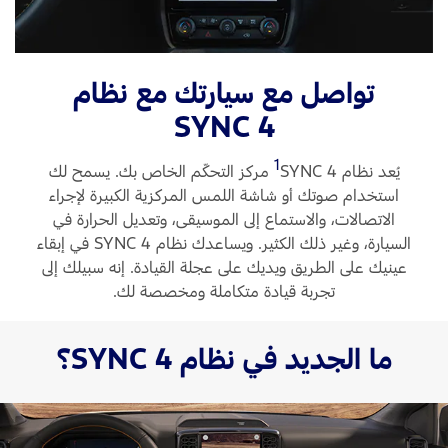
Ford Protect لمحة عامة عن
السعودية‬
باقة الصيانة الفائقة
تواصل مع سيارتك مع نظام
باقة الخدمة
الامارات
SYNC 4
باقة العناية الفائقة
العربية
1
يُعد نظام SYNC 4
‏ مركز التحكّم الخاص بك. يسمح لك
دعم المزامنة
المتحدة
استخدام صوتك أو شاشة اللمس المركزية الكبيرة لإجراء
الاتصالات، والاستماع إلى الموسيقى، وتعديل الحرارة في
تقنية 4 SYNC
اليمن
السيارة، وغير ذلك الكثير. ويساعدك نظام SYNC 4 في إبقاء
عينيك على الطريق ويديك على عجلة القيادة. إنه سبيلك إلى
تجربة قيادة متكاملة ومخصصة لك.
أجزاء
ما الجديد في نظام SYNC 4؟
قطع غيار فورد الأصلية
موتوركرافت
قطع مقلدة