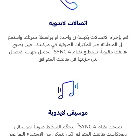
اتصالات لايدوية
قم بإجراء الاتصالات بكبسة زر واحدة أو بواسطة صوتك. واستمع
إلى المحادثة عبر المكبّرات الصوتية في مركبتك. حين يصبح
1
هاتفك مقروناً، يستطيع نظام SYNC 4‏
تحميل جهات الاتصال
التي خزّنتها في هاتفك المتوافق.
موسيقى لايدوية
1
يمنحك نظام SYNC 4
‏ التحكّم المنشّط صوتياً بموسيقى
وبودكاست هاتفك المتوافق لكي تتمكّن من الاستماع إليها عبر