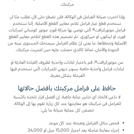
مركبتك.
اتصل بنا
وإذا اخترت صيانة الفرامل في الوكالة، فلن تضطرّ حتّى لأن تطلب منّا أن
اتصل بنا
نستخدم قطع غيار فرامل تلائم معايير القطع الأصليّة. إنّنا نستخدم
فرامل موتوركرافت® الّتي توصي بها شركة فورد موتور كومباني لمركبات
البحث عن الوكيل
فورد، أو لينكون، أو ميركوري. تمّ تصميم هذه القطع لتلائم معايير القطع
الأسئلة الشائعة
الأصليّة وتتخطّاها، ما يعني أنّ نظام الفرامل سيمنحك المستوى عينه من
الجودة والأمان، تمامًا كالذي حصلت عليه حين اشتريت مركبتك.
من موتوركرافت®، قم باختيار لبّادات وأحذية لظروف القيادة العاديّة أو
لبادات فرامل وأحذية خاصّة بسوبر ديوتي للمركبات الّتي تستخدم فيها
الفرملة بشكلٍ مفرط.
حافظ على فرامل مركبتك بأفضل حالاتها
لا داعي لاتّخاذ أي تدابير عناية خاصّة. إن أفضل قرار تتّخذه بالنّسبة
للفرامل في مركبتك هو معاينتها عند كلّ زيارة تقوم بها إلى الوكالة.
تتضمّن كل عمليّة صيانة ما يلي:
فحص سائل الفرامل وتعبئته عند كلّ موعد
إجراء معاينة شاملة بعد اجتياز 15,000 ميل أو 24,000