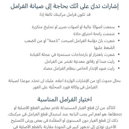
إشارات تدلّ على أنّك بحاجة إلى صيانة الفرامل
Ford Protect لمحة عامة عن
السعودية‬
قد تكون فرامل مركبتك تالفة إذا:
باقة الصيانة الفائقة
باقة الخدمة
سمعت أصواتًا عالية أو أصوات صرير أو تجليخ متكرّرة
الامارات
شممت رائحة احتراق حادّة
باقة العناية الفائقة
شعرت بأنّ دوّاسة الفرامل أصبحت "ناعمة" أو من الصّعب
العربية
الضّغط عليها
دعم المزامنة
شعرت باهتزاز أو بارتجاجات مستمرّة في عجلة القيادة
المتحدة
رأيت صدأ أو رقائق معدنيّة تقشر عن الفرامل
تقنية 4 SYNC
رأيت ضوء الإنذار الخاص بنظام الفرامل مضاءً
اليمن
بحال حدوث أيّ من الإشارات الواردة أعلاه، عليك أن تحدّد موعدًا لصيانة
أجزاء
الفرامل في وكالة فورد المحلّيّة على الفور.
اختيار الفرامل المناسبة
قطع غيار فورد الأصلية
التّأكّد من أنّ قطع الغيار المستبدلة تلائم معايير القطع الأصليّة أو
موتوركرافت
تتخطّاها، هو أهمّ أمرٍ يجب اتّباعه عند استبدال قطع الفرامل في مركبتك.
قطع مقلدة
ذلك أنّ قطع الغيار دون المستوى أو المقلّدة في بعض ورش التّصليح
الأخرى تؤدّي إلى تدهور كبير في الجودة مقارنة بالقطع الأصليّة في