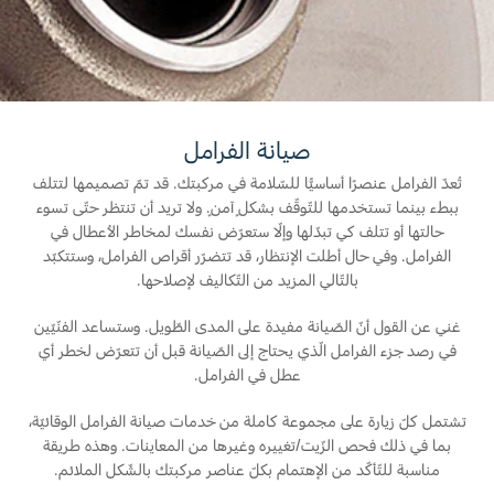
المساعدة على الطريق
البحرين
خطة الخدمات الممتدة
طلب سعر
إصلاح أضرار الحوادث
العراق
البحث عن الوكيل
القسائم والخصومات الخاصة بالصيانة
أسطول فورد
الأردن
كويك لاين
صيانة الفرامل
الإطارات
الكويت
تُعدّ الفرامل عنصرًا أساسيًّا للسّلامة في مركبتك. قد تمّ تصميمها لتتلف
إضافات
ببطء بينما تستخدمها للتّوقّف بشكلٍ آمنٍ. ولا تريد أن تنتظر حتّى تسوء
خدمات فورد
لبنان
حالتها أو تتلف كي تبدّلها وإلّا ستعرّض نفسك لمخاطر الأعطال في
فورد بروتكت
الفرامل. وفي حال أطلت الإنتظار، قد تتضرّر أقراص الفرامل، وستتكبّد
خطة الخدمات الممتدة
سلطنة
بالتّالي المزيد من التّكاليف لإصلاحها.
خدمة المحرك
خدمة الفرامل
غني عن القول أنّ الصّيانة مفيدة على المدى الطّويل. وستساعد الفنّيّين
عمان
خدمة البطارية
في رصد جزء الفرامل الّذي يحتاج إلى الصّيانة قبل أن تتعرّض لخطر أي
عطل في الفرامل.
تغيير زيت
قطر
تغيير الفلاتر
تشتمل كلّ زيارة على مجموعة كاملة من خدمات صيانة الفرامل الوقائيّة،
‫المملكة
بما في ذلك فحص الزّيت/تغييره وغيرها من المعاينات. وهذه طريقة
مناسبة للتّأكّد من الإهتمام بكلّ عناصر مركبتك بالشّكل الملائم.
الضمان والتأمين
العربية