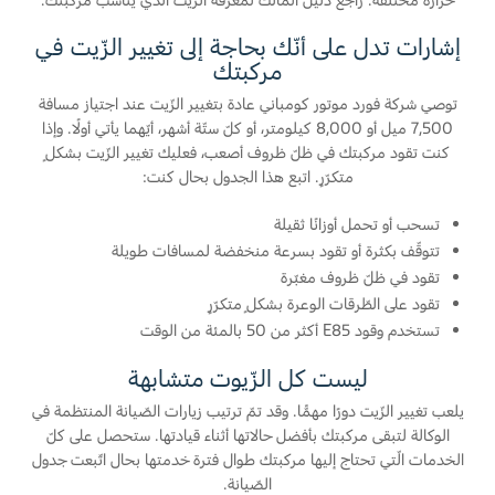
Ford Protect لمحة عامة عن
إشارات تدل على أنّك بحاجة إلى تغيير الزّيت في
السعودية‬
مركبتك
باقة الصيانة الفائقة
باقة الخدمة
الامارات
توصي شركة فورد موتور كومباني عادة بتغيير الزّيت عند اجتياز مسافة
7,500 ميل أو 8,000 كيلومتر، أو كلّ ستّة أشهر، أيّهما يأتي أولًا. وإذا
باقة العناية الفائقة
كنت تقود مركبتك في ظلّ ظروف أصعب، فعليك تغيير الزّيت بشكلٍ
العربية
متكرّرٍ. اتبع هذا الجدول بحال كنت:
دعم المزامنة
المتحدة
تسحب أو تحمل أوزانًا ثقيلة
تتوقّف بكثرة أو تقود بسرعة منخفضة لمسافات طويلة
تقنية 4 SYNC
اليمن
تقود في ظلّ ظروف مغبّرة
تقود على الطّرقات الوعرة بشكلٍ متكرّرٍ
أجزاء
تستخدم وقود E85 أكثر من 50 بالمئة من الوقت
ليست كل الزّيوت متشابهة
قطع غيار فورد الأصلية
يلعب تغيير الزّيت دورًا مهمًّا. وقد تمّ ترتيب زيارات الصّيانة المنتظمة في
موتوركرافت
الوكالة لتبقى مركبتك بأفضل حالاتها أثناء قيادتها. ستحصل على كلّ
قطع مقلدة
الخدمات الّتي تحتاج إليها مركبتك طوال فترة خدمتها بحال اتّبعت جدول
الصّيانة.