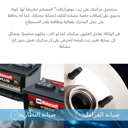
اتصل بنا
®
ستحصل مركبتك على زيت موتوركرافت
المصمّم خصّيصًا لها، كونه
يحتوي على إضافات خاصة مضادة للتّلف لحماية محرّكك. كما أنّه يحافظ
على عمل المحرّك بفعاليّة ونظافته بقدر المستطاع.
اتصل بنا
البحث عن الوكيل
في الوكالة، يعامل الفنّيّون مركبتك كما لو كانت ملكهم شخصيًّا. وتشكّل
الأسئلة الشائعة
كل عمليّة تغيير زيت فرصة للحرص على أنّ مركبتك تعمل بدون أيّ
مشكلة.
صيانة الفرامل
صيانة البطّارية