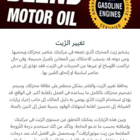
المساعدة على الطريق
البحرين
خطة الخدمات الممتدة
طلب سعر
إصلاح أضرار الحوادث
العراق
البحث عن الوكيل
القسائم والخصومات الخاصة بالصيانة
أسطول فورد
الأردن
كويك لاين
تغيير الزّيت
الإطارات
الكويت
يشحّم زيت المحرّك الّذي تضعه في مركبتك عناصر محرّكك ويحميها.
إضافات
ومن دونه، قد يتسبّب الاحتكاك بين المعادن بأضرار جسيمة. وفي حال
خدمات فورد
لبنان
تراكمت الأوساخ أو غيرها من الجزيئات في الزّيت، فقد تؤدّي إلى خدش
فورد بروتكت
عناصر أساسيّة أو إلحاق الضّرر بها.
خطة الخدمات الممتدة
سلطنة
خدمة المحرك
يحافظ تغيير الزّيت والفلتر بشكلٍ منتظمٍ على نظافة محرّكك. وسيتم
خدمة الفرامل
تشحيم محرّكك بالكامل ما يساعده في العمل بكفاءة أكبر. في الواقع، قد
عمان
خدمة البطارية
يؤدّي استخدام الزّيت الذّي يوصي به دليل المالك، إلى جانب إجراء زيارات
الصّيانة، إلى تحسين كفاءة استهلاك الوقود بنسبة تصل إلى اثنين بالمئة.
تغيير زيت
قطر
تغيير الفلاتر
وبين هذه الزّيارات، يمكنك التّحقق من مستوى الزّيت في مركبتك
‫المملكة
وإضافته بحسب ما تدعو الحاجة. وتأكّد من أنّك تستخدم درجة اللّزوجة
®
الملائمة من زيت موتوركرافت
، وستحصل على أفضل أداء عند درجات
الضمان والتأمين
العربية
حرارة مختلفة. راجع دليل المالك لمعرفة الزّيت الّذي يناسب مركبتك.