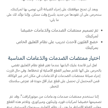
اتصل بنا
وبعد أن تمنح موافقتك على إجراء الصّيانة الّتي نوصي بها لمركبتك،
سنحرص على أن تقودها من جديد بأسرع وقت ممكن. وإنّنا نؤكّد لك على
اتصل بنا
ما يلي:
البحث عن الوكيل
تمّ تصميم ممتصّات الصّدمات والدّعامات خصّيصًا
الأسئلة الشائعة
لمركبتك
خضع الفنّيّون لأحدث تدريب على نظام التّعليق الخاص
بمركبتك
اختيار ممتصّات الصّدمات والدّعامات المناسبة
لعلّ أبرز قاعدة عليك اتّباعها عندما تغيّر قطع نظام التّعليق تقضي
بالحرص على أنّها تلائم معايير القطع الأصليّة أو تتخطّاها. وفي حال قرّرت
إجراء صيانة ممتصّات الصّدمات أو الدّعامات في مكان آخر غير الوكالة،
فمن المحتمل أن تحصل على قطع غيار أقلّ جودة قد تعرّض سلامتك
للخطر.
®
إنّنا نستخدم ممتصّات صدمات ودعامات من موتوركرافت
، وقد تمّ
تصميمها خصّيصًا لمركبات فورد، ولينكون، وميركوري. وتلائم هذه القطع
معايير القطع الأصليّة، ما يعني أن نظام التّعليق سيمنحك المستوى عينه