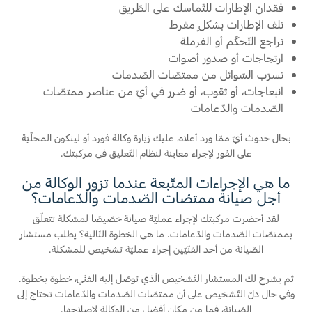
فقدان الإطارات للتّماسك على الطّريق
تلف الإطارات بشكلٍ مفرط
Ford Protect لمحة عامة عن
السعودية‬
تراجع التّحكّم أو الفرملة
باقة الصيانة الفائقة
ارتجاجات أو صدور أصوات
باقة الخدمة
الامارات
تسرّب السّوائل من ممتصّات الصّدمات
باقة العناية الفائقة
انبعاجات، أو ثقوب، أو ضرر في أيّ من عناصر ممتصّات
العربية
الصّدمات والدّعامات
دعم المزامنة
المتحدة
بحال حدوث أيّ ممّا ورد أعلاه، عليك زيارة وكالة فورد أو لينكون المحلّيّة
على الفور لإجراء معاينة لنظام التّعليق في مركبتك.
تقنية 4 SYNC
اليمن
ما هي الإجراءات المتّبعة عندما تزور الوكالة من
أجل صيانة ممتصّات الصّدمات والدّعامات؟
أجزاء
لقد أحضرت مركبتك لإجراء عمليّة صيانة خصّيصًا لمشكلة تتعلّق
بممتصّات الصّدمات والدّعامات. ما هي الخطوة التّالية؟ يطلب مستشار
قطع غيار فورد الأصلية
الصّيانة من أحد الفنّيّين إجراء عمليّة تشخيص للمشكلة.
موتوركرافت
ثم يشرح لك المستشار التّشخيص الّذي توصّل إليه الفنّي، خطوة بخطوة.
قطع مقلدة
وفي حال دلّ التّشخيص على أن ممتصّات الصّدمات والدّعامات تحتاج إلى
الصّيانة، فما من مكان أفضل من الوكالة لإصلاحها.