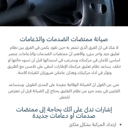
المساعدة على الطريق
البحرين
خطة الخدمات الممتدة
طلب سعر
إصلاح أضرار الحوادث
العراق
البحث عن الوكيل
القسائم والخصومات الخاصة بالصيانة
أسطول فورد
الأردن
كويك لاين
صيانة ممتصّات الصّدمات والدّعامات
الإطارات
الكويت
لا شكّ في أنّ الفرق الّذي تشعر به حين تقود يكمن في الفرق بين نظام
إضافات
تعليق جيّد وآخر سيّئ. والأهم، أنّ ممتصّات الصّدمات والدّعامات عنصر
خدمات فورد
لبنان
أساسي للأمان في مركبتك، وسترغب في استبدالها قبل أن تسوء حالتها أو
فورد بروتكت
تتلف. يساعد نظام تعليق مركبتك الإطارات لتبقى على تلامس مع الطّريق
خطة الخدمات الممتدة
سلطنة
وتؤثّر في أداء مركبتك، وهذان عاملان ضروريّان للقيادة الآمنة.
خدمة المحرك
خدمة الفرامل
غني عن القول أنّ الصّيانة الوقائيّة مفيدة على المدى الطويل. وستساعد
عمان
خدمة البطارية
الفنّيّين في رصد جزءٍ من نظام التّعليق يحتاج إلى الصّيانة قبل أن تتعرّض
للخطر.
تغيير زيت
قطر
تغيير الفلاتر
إشارات تدلّ على أنّك بحاجة إلى ممتصّات
‫المملكة
صدمات أو دعامات جديدة
الضمان والتأمين
ارتداد المركبة بشكلٍ متكرّر
العربية