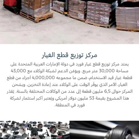
المساعدة على الطريق
البحرين
خطة الخدمات الممتدة
طلب سعر
إصلاح أضرار الحوادث
العراق
البحث عن الوكيل
القسائم والخصومات الخاصة بالصيانة
أسطول فورد
الأردن
كويك لاين
الإطارات
الكويت
إضافات
مركز توزيع قطع الغيار
خدمات فورد
لبنان
يمتد مركز توزيع قطع غيار فورد في دولة الإمارات العربية المتحدة على
فورد بروتكت
مساحة 30,000 متر مربع. ويؤمّن الدعم لشبكة الوكلاء مع 43,000
قطعة غيار قيد الاستخدام، ضمن ما مجموعه 4,000,000 أجزاء من قطع
خطة الخدمات الممتدة
سلطنة
خدمة المحرك
الغيار، الأمر الذي يوفّر الوقت على الوكلاء عند إعادة التخزين. ويشحن
خدمة الفرامل
المركز حوالى 6,5 مليون قطعة إلى عدد من الوكالات المختلفة بالسنة. يُقدّر
عمان
خدمة البطارية
هذا المشروع بقيمة 53 مليون دولار أمريكي ويُعتبر أكبر استثمار لشركة
فورد في المنطقة.
تغيير زيت
قطر
تغيير الفلاتر
‫المملكة
الضمان والتأمين
العربية