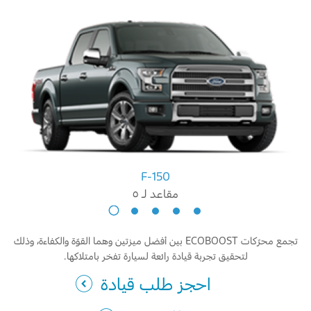
F-150
مقاعد لـ ٥
إكسبيديشن
مقاعد
تجمع محرّكات ECOBOOST بين أفضل ميزتين وهما القوّة والكفاءة، وذلك
لـ
٨
لتحقيق تجربة قيادة رائعة لسيارة تفخر بامتلاكها.
احجز طلب قيادة