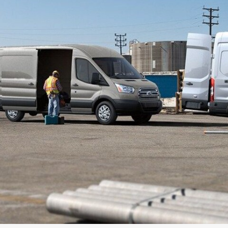
Jordan
الأردن
Kuwait
الكويت
Lebanon
لبنان
Oman
سلطنة عمان
Qatar
قطر
Saudi Arabia
‫المملكة العربية السعودية‬
United Arab Emirates
الامارات العربية المتحدة
Yemen
اليمن