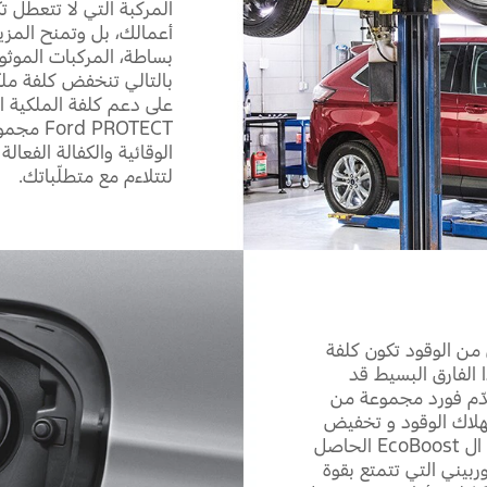
المركبة التي لا تتعطل ت
أعمالك، بل وتمنح المزيد
بساطة، المركبات الموثو
بالتالي تنخفض كلفة ملك
على دعم كلفة الملكية ال
 PROTECT
الوقائية والكفالة الفعا
لتتلاءم مع متطلّباتك.
 من الوقود تكون كلفة
ا الفارق البسيط قد
 تقدّم فورد مجموعة من
تهلاك الوقود و تخفيض
التكاليف التشغيلية لأسطولك. محرك ال EcoBoost الحاصل
ربيني التي تتمتع بقوة