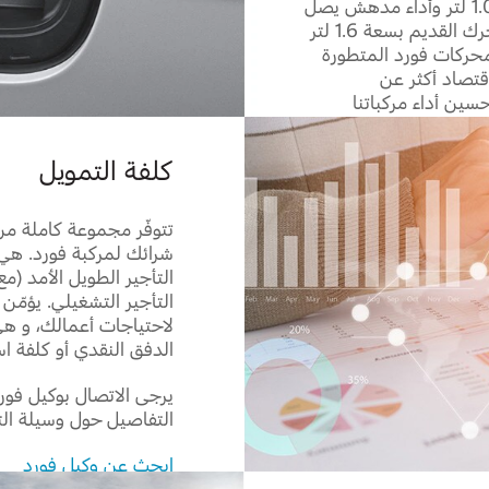
تتجاوز حجم المحرك. مع سعة تبلغ 1.0 لتر وأداء مدهش يصل
إلى 140 قوة حصانية، مما يشابه المحرك القديم بسعة 1.6 لتر
محركات فورد المتطورة
قتصاد أكثر عن
سين أداء مركباتنا
كان.
كلفة التمويل
تتوفّر مجموعة كاملة من
شرائك لمركبة فورد. هي
التأجير الطويل الأمد (م
التأجير التشغيلي. يؤمّن 
لاحتياجات أعمالك، و هي
الدفق النقدي أو كلفة ا
يرجى الاتصال بوكيل فو
التفاصيل حول وسيلة التم
ابحث عن وكيل فورد