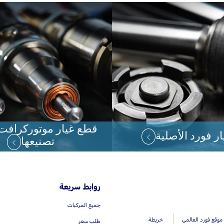
قطع غيار موتوركرافت
ر فورد الأصلية
تصنيعها
روابط سريعة
جميع المركبات
موقع فورد العالمي
خريطة
طلب سعر