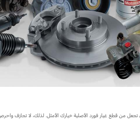
Jordan
الأردن
Kuwait
الكويت
Lebanon
لبنان
Oman
سلطنة عمان
Qatar
قطر
Saudi Arabia
‫المملكة العربية السعودية‬
United Arab Emirates
الامارات العربية المتحدة
Yemen
اليمن