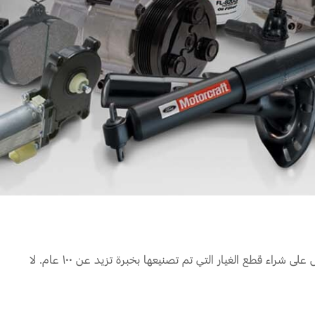
أداء قوي. جودة متميزة. قيمة عالية. وغيرها الكثير من الأسباب التي تجعل من قطع غيار فورد الأصلية خيارك الأمثل. لذلك، لا تجازف واحرص على شراء قطع الغيار التي تم تصنيعها بخبرة تزيد عن ١٠٠ عام. لا