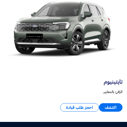
تايتينيوم
الرُّقيّ بالمعايير.
اكتشف
احجز طلب قيادة