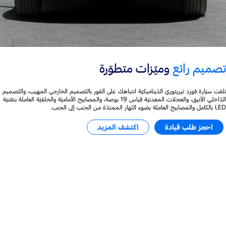
تصميم رائع
وميّزات متطوّرة
تلفت سيّارة فورد تيريتوري الدّيناميكيّة انتباهك على الفور بالتّصميم الخارجي المهيب، والتّصميم
الدّاخلي الأنيق، والعجلات المعدنيّة قياس 19 بوصة، والمصابيح الأماميّة والخلفيّة العاملة بتقنيّة
LED بالكامل والمصابيح العاملة بضوء النّهار الممتدّة من الجنب إلى الجنب.
احجز طلب قيادة
اكتشف المزيد
قوّة لأداء