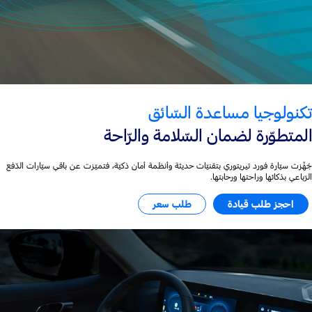
تكنولوجيا مساعدة السّائق
المتطوّرة لضمان السّلامة والرّاحة
جُهِّزت سيّارة فورد تيريتوري بتقنيّات حديثة وأنظمة أمان ذكيّة، فتميّزت عن باقي سيّارات الدّفع
الرّباعي بذكائها وراحتها ورحابتها.
احجز طلب قيادة
طلب سعر