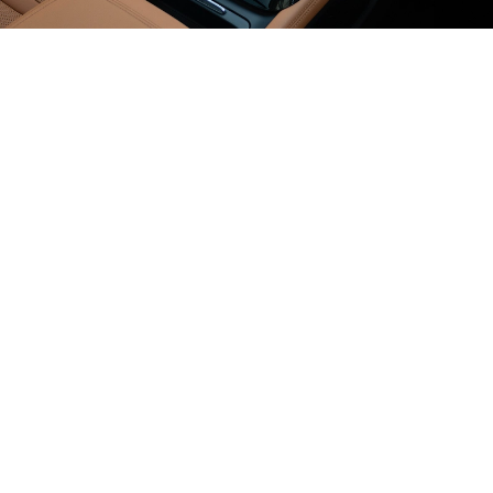
تكنولوجيا متقدّمة
لمزيد من الثّقة
شاشة لمس رقميّة
قياس 12 بوصة
لوحة قيادة رقميّة
قياس 12 بوصة
نظام صوت Arkamys
ثلاثي الأبعاد
®
نظاما
‎Apple CarPlay