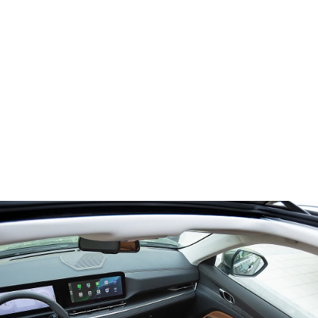
أفضل
محرّك I-4 سعة 1.8 لتر‎
®
EcoBoost
محرّك سعة 1.5 لتر‎
مشحون توربينيًّا هجين