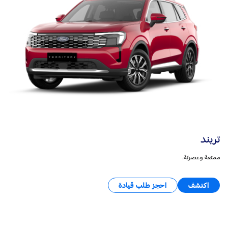
تريند
ممتعة وعصريّة.
اكتشف
احجز طلب قيادة