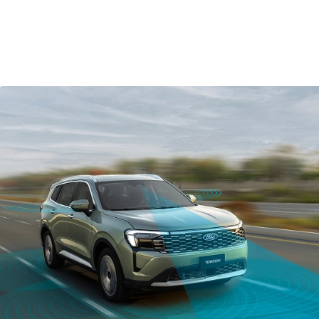
™
و
Android Auto
™
نظام فورد Co-Pilot360