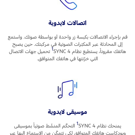
اتصالات لايدوية
قم بإجراء الاتصالات بكبسة زر واحدة أو بواسطة صوتك. واستمع
إلى المحادثة عبر المكبّرات الصوتية في مركبتك. حين يصبح
1
هاتفك مقروناً، يستطيع نظام SYNC 4‏
تحميل جهات الاتصال
التي خزّنتها في هاتفك المتوافق.
موسيقى لايدوية
1
يمنحك نظام SYNC 4
‏ التحكّم المنشّط صوتياً بموسيقى
وبودكاست هاتفك المتوافق لكي تتمكّن من الاستماع إليها عبر