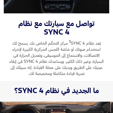
Ford Protect لمحة عامة عن
باقة الصيانة الفائقة
السعودية‬
باقة الخدمة
تواصل مع سيارتك مع نظام
باقة العناية الفائقة
الامارات
SYNC 4
العربية
دعم المزامنة
1
يُعد نظام SYNC 4
‏ مركز التحكّم الخاص بك. يسمح لك
المتحدة
استخدام صوتك أو شاشة اللمس المركزية الكبيرة لإجراء
تقنية 4 SYNC
الاتصالات، والاستماع إلى الموسيقى، وتعديل الحرارة في
اليمن
السيارة، وغير ذلك الكثير. ويساعدك نظام SYNC 4 في إبقاء
عينيك على الطريق ويديك على عجلة القيادة. إنه سبيلك إلى
أجزاء
تجربة قيادة متكاملة ومخصصة لك.
قطع غيار فورد الأصلية
ما الجديد في نظام SYNC 4؟
موتوركرافت
قطع مقلدة
اتصل بنا