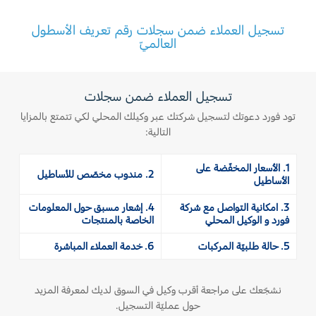
المساعدة على الطريق
البحرين
خطة الخدمات الممتدة
تسجيل العملاء ضمن سجلات رقم تعريف الأسطول
طلب سعر
إصلاح أضرار الحوادث
العالميّ
العراق
البحث عن الوكيل
القسائم والخصومات الخاصة بالصيانة
أسطول فورد
الأردن
الإطارات
تسجيل العملاء ضمن سجلات
الكويت
تود فورد دعوتك لتسجيل شركتك عبر وكيلك المحلي لكي تتمتع بالمزايا
إضافات
خدمات فورد
التالية:
لبنان
فورد بروتكت
خدمة المحرك
1. الأسعار المخفّضة على
2. مندوب مخصّص للأساطيل
خطة الخدمات الممتدة
سلطنة
الأساطيل
خدمة الفرامل
خدمة البطارية
3. امكانية التواصل مع شركة
4. إشعار مسبق حول المعلومات
عمان
فورد و الوكيل المحلي
الخاصة بالمنتجات
تغيير زيت
تغيير الفلاتر
5. حالة طلبيّة المركبات
6. خدمة العملاء المباشرة
قطر
‫المملكة
الضمان والتأمين
نشجّعك على مراجعة أقرب وكيل في السوق لديك لمعرفة المزيد
حول عمليّة التسجيل.
العربية