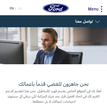
EN
AR
Menu
ty
تواصل معنا
اختيار
ابحاث
سيارتي
حول فورد
البلد
مغلومات الشركة
اكتشف مركبتك فورد
اكتشف جميع المركبات
اكسسوارات
التاريخ و التراث
احجز طلب قيادة
تحميل المواصفات
نصائح القيادة و توفير الوقود
اكتشف فورد SYNC
إرشادات لتوفير الوقود
المبادرات
تقنية EcoBoost
نحن جاهزون للمُضي قدماً بأعمالك
تكنولوجيا
محاربات بروح وردية
خدمة الصيانة
اختر
أهلاً بك في الموقع الخاص بقسم فورد للأساطيل. نحن هنا لتقديم الدعم
TM
جهة تحويل فورد برو
بلدك
اللازم لك في اتخاذ أفضل قرار عند شراء المركبة لكي نرتقي إلى مستوى
الخدمات السريعة
احتياجات أعمالك، لا بل نتخطّاها.
السعر ومكان