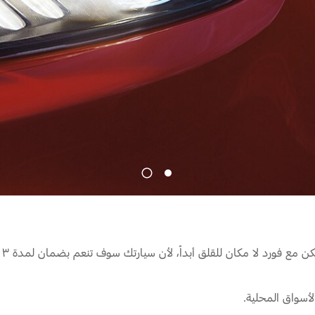
Jordan
الأردن
Kuwait
الكويت
Lebanon
لبنان
Oman
سلطنة عمان
Qatar
قطر
Saudi Arabia
‫المملكة العربية السعودية‬
United Arab Emirates
الامارات العربية المتحدة
Yemen
اليمن
1
2
لأسواق المحلية.