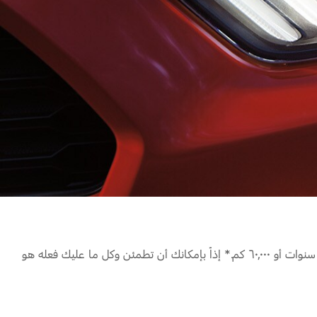
عندما تبدأ بقيادة سيارتك الجديدة، آخر ما تريده هو الشعور بالقلق. لكن مع فورد لا مكان للقلق أبداً، لأن سيارتك سوف تنعم بضمان لمدة ٣ سنوات أو ٦٠٫٠٠٠ كم.* إذاً بإمكانك أن تطمئن وكل ما عليك فعله هو