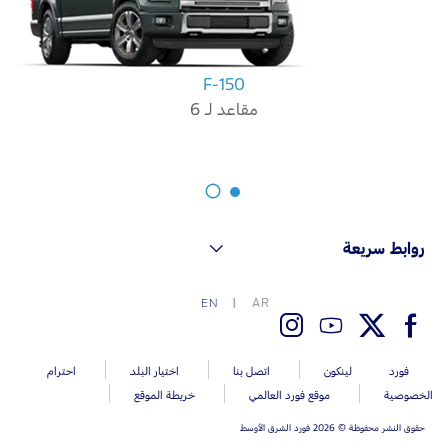
Ford Protect لمحة عامة عن
باقة الصيانة الفائقة
السعودية‬
باقة الخدمة
F-150
باقة العناية الفائقة
الامارات
مقاعد لـ 6
العربية
دعم المزامنة
المتحدة
تقنية 4 SYNC
اليمن
روابط سريعة
أجزاء
AR
EN
قطع غيار فورد الأصلية
موتوركرافت
فورد
لينكون
اتصل بنا
اختيار البلد
احترام
قطع مقلدة
الخصوصية
موقع فورد العالمي
خريطة الموقع
حقوق النشر محفوظة © 2026 فورد الشرق الأوسط
اتصل بنا