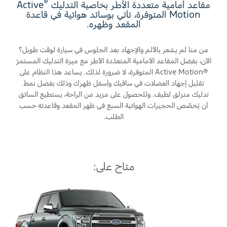
المساعدة على الطريق
®
مقاعد أمامية متعددة الأطر بخاصية التدليك
Active
البحرين
Motion المتوفرة، تأتي بوسائد هوائية في قاعدة
خطة الخدمات الممتدة
المقعد وظهره
.
طلب سعر
إصلاح أضرار الحوادث
العراق
البحث عن الوكيل
القسائم والخصومات الخاصة بالصيانة
من منا لم يشعر بالألم والإجهاد بعد الجلوس في سيارة لوقت طويل؟
أسطول فورد
الأردن
الإطارات
الآن، بفضل المقاعد الأمامية المتعدّدة الأطر مع ميزة التدليك المستمرّ
®Active Motion المتوفرة، لا ضرورة لذلك. يساعد هذا النظام على
الكويت
تقليل إجهاد العضلات في ساقيك وأسفل ظهرك وذلك بفضل نمط
إضافات
خدمات فورد
تدليك منزلق لطيف. وللحصول على مزيد من الراحة، يستطيع السائق
لبنان
أن يُخصِّص الحجيرات الهوائية السبع في ظهر المقعد وقاعدته حسب
فورد بروتكت
خدمة المحرك
الطلب.
خطة الخدمات الممتدة
سلطنة
خدمة الفرامل
خدمة البطارية
عمان
تغيير زيت
متاح على:
تغيير الفلاتر
قطر
‫المملكة
الضمان والتأمين
العربية