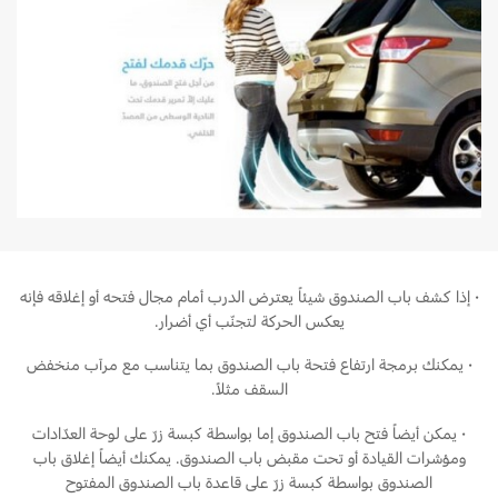
Ford Protect لمحة عامة عن
السعودية‬
باقة الصيانة الفائقة
باقة الخدمة
الامارات
باقة العناية الفائقة
العربية
دعم المزامنة
المتحدة
تقنية 4 SYNC
اليمن
·
إذا كشف باب الصندوق شيئاً يعترض الدرب أمام مجال فتحه أو إغلاقه فإنه
يعكس الحركة لتجنّب أي أضرار.
أجزاء
·
يمكنك برمجة ارتفاع فتحة باب الصندوق بما يتناسب مع مرآب منخفض
السقف مثلاً.
قطع غيار فورد الأصلية
موتوركرافت
·
يمكن أيضاً فتح باب الصندوق إما بواسطة كبسة زرّ على لوحة العدّادات
قطع مقلدة
ومؤشرات القيادة أو تحت مقبض باب الصندوق. يمكنك أيضاً إغلاق باب
الصندوق بواسطة كبسة زرّ على قاعدة باب الصندوق المفتوح