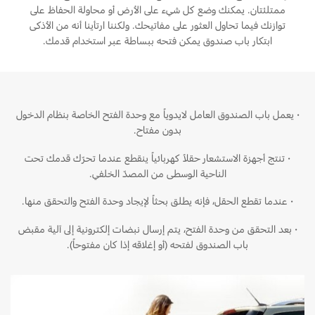
المساعدة على الطريق
البحرين
ممتلئتان. يمكنك وضع كل شيء على الأرض أو محاولة الحفاظ على
خطة الخدمات الممتدة
توازنك فيما تحاول العثور على مفاتيحك. ولكننا ارتأينا أنه من الأذكى
طلب سعر
إصلاح أضرار الحوادث
ابتكار باب صندوق يمكن فتحه ببساطة عبر استخدام قدمك.
العراق
البحث عن الوكيل
القسائم والخصومات الخاصة بالصيانة
أسطول فورد
الأردن
كويك لاين
الإطارات
الكويت
·
يعمل باب الصندوق العامل لايدوياً مع وحدة الفتح الخاصة بنظام الدخول
إضافات
بدون مفتاح.
خدمات فورد
لبنان
فورد بروتكت
·
تنتج أجهزة الاستشعار حقلاً كهربائياً ينقطع عندما تحرّك قدمك تحت
الناحية الوسطى من المصدّ الخلفي.
خطة الخدمات الممتدة
سلطنة
خدمة المحرك
خدمة الفرامل
·
عندما تقطع الحقل، فإنه يطلق بحثاً لإيجاد وحدة الفتح والتحقق منها.
عمان
خدمة البطارية
·
بعد التحقق من وحدة الفتح، يتم إرسال نبضات إلكترونية إلى آلية مقبض
تغيير زيت
باب الصندوق لفتحه (أو إغلاقه إذا كان مفتوحاً).
قطر
تغيير الفلاتر
‫المملكة
الضمان والتأمين
العربية