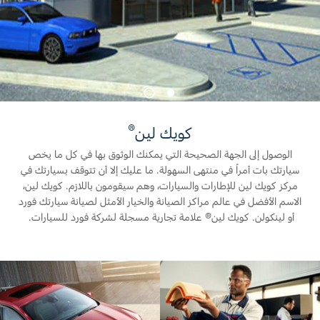
المساعدة على الطريق
البحرين
خطة الخدمات الممتدة
طلب سعر
إصلاح أضرار الحوادث
العراق
البحث عن الوكيل
القسائم والخصومات الخاصة بالصيانة
أسطول فورد
الأردن
كويك لاين
1
2
الإطارات
الكويت
إضافات
®
كويك لين
خدمات فورد
لبنان
الوصول إلى الجهة الصحيحة التي يمكنك الوثوق بها في كل ما يخص
فورد بروتكت
سيارتك بات أمراً في منتهى السهولة. ما عليك إلا أن تتوقف بسيارتك في
خطة الخدمات الممتدة
سلطنة
خدمة المحرك
مركز كويك لين للإطارات والسيارات، وهم سيقومون باللازم. كويك لين،
الاسم الأفضل في عالم مراكز الصيانة والخيار الأمثل لصيانة سيارتك فورد
خدمة الفرامل
عمان
أو لينكولن. كويك لين® علامة تجارية مسجلة لشركة فورد للسيارات. ‏
خدمة البطارية
تغيير زيت
قطر
تغيير الفلاتر
‫المملكة
الضمان والتأمين
العربية