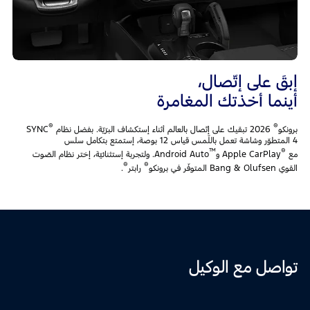
إبقَ على إتّصال،
أينما أخذتك المغامرة
®
®
برونكو
2026 تبقيك على إتّصال بالعالم أثناء إستكشاف البرّيّة. بفضل نظام SYNC
4 المتطوّر وشاشة تعمل باللّمس قياس 12 بوصة، إستمتع بتكامل سلس
™
®
مع
Apple CarPlay و
Android Auto. ولتجربة إستثنائيّة، إختر نظام الصّوت
®
®
القوي Bang & Olufsen المتوفّر في برونكو
رابتر
.
تواصل مع الوكيل