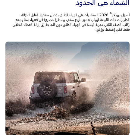
السّماء هي الحدود
®
تُسهّل برونكو
2026 المغامرات في الهواء الطّلق بفضل سقفها القابل للإزالة.
الطّرازات ذات الأربعة أبواب تتميّز بلوح سقفٍ وسطيٍّ حصريٍّ في فئتها، ممّا يمنح
ركّاب الصّفّ الثّاني تجربة قيادة في الهواء الطّلق دون الحاجة إلى إزالة الغطاء الخلفي.
فقط أنقر، إضغط، وإرفع!