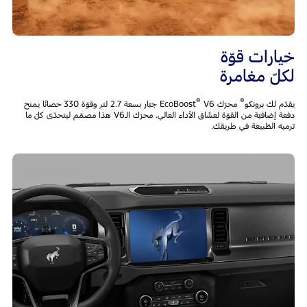
خيارات قوّة
لكلّ مغامرة
®
®
يقدّم لك برونكو
محرّك EcoBoost
V6 جبّار بسعة 2.7 لتر وقوّة 330 حصانًا يمنح
دفعة إضافيّة من القوّة لعشّاق الأداء العالي. محرّك الـV6 هذا مصمّم ليتحدّى كلّ ما
ترميه الطّبيعة في طريقك.