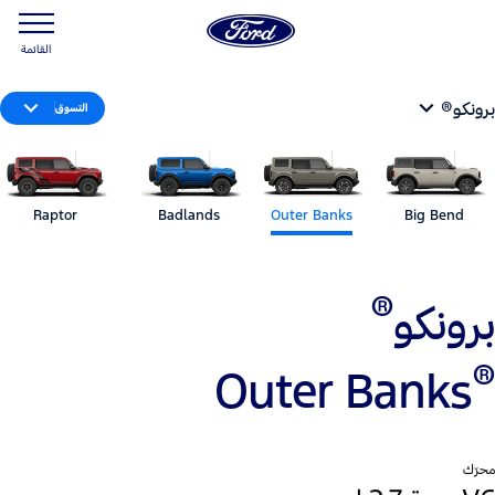
القائمة
برونكو®
التسوق
Raptor
Badlands
Outer Banks
Big Bend
®
برونكو
®
Outer Banks
محرّك