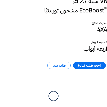
V6 سعة 2.7 لتر
®
EcoBoost
خيارات الدّفع
4X4
تصميم الهيكل
أربعة أبواب
احجز طلب قيادة​
طلب سعر​