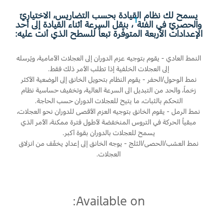
المساعدة على الطريق
البحرين
خطة الخدمات الممتدة
يسمح لك نظام القيادة بحسب التضاريس، الاختياريّ
1
والحصريّ في الفئة
، بنقل السرعة أثناء القيادة إلى أحد
طلب سعر
إصلاح أضرار الحوادث
العراق
الإعدادات الأربعة المتوفّرة تبعاً للسطح الذي أنت عليه:
البحث عن الوكيل
القسائم والخصومات الخاصة بالصيانة
أسطول فورد
الأردن
كويك لاين
النمط العادي - يقوم بتوجيه عزم الدوران إلى العجلات الأمامية، ويُرسله
الإطارات
إلى العجلات الخلفية إذا تطلب الأمر ذلك فقط.
الكويت
نمط الوحول/الحفر - يقوم النظام بتحويل الخانق إلى الوضعية الأكثر
إضافات
زخماً، والحد من التبديل الى السرعة العالية، وتخفيف حساسية نظام
خدمات فورد
لبنان
التحكم بالثبات، ما يتيح للعجلات الدوران حسب الحاجة.
فورد بروتكت
نمط الرمل - يقوم الخانق بتوجيه العزم الأقصى للدوران نحو العجلات،
خطة الخدمات الممتدة
مبقياً الحركة في التروس المنخفضة لأطول فترة ممكنة، الأمر الذي
سلطنة
خدمة المحرك
يسمح للعجلات بالدوران بقوة أكبر.
خدمة الفرامل
نمط العشب/الحصى/الثلج - يوجه الخانق إلى إعدادٍ يخفّف من انزلاق
عمان
خدمة البطارية
العجلات.
تغيير زيت
قطر
تغيير الفلاتر
‫المملكة
Available on:
الضمان والتأمين
العربية