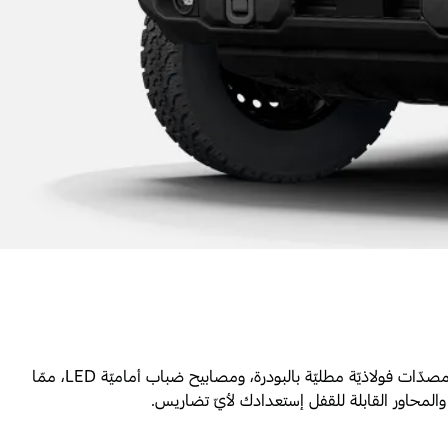
Big Bend مع مجموعة Black Diamond. تتميّز بعتبات جانبيّة شديدة التّحمّل، وألواح حماية فولاذيّة كاملة للمركبة، ومصدّات فولاذيّة مطليّة بالبودرة، ومصابيح ضباب أماميّة LED، ممّا
 والمحاور القابلة للقفل إستعدادك لأيّ تضاريس.