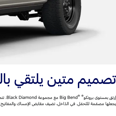
تصميم متين يلتقي بال
®
®
إرتقِ بمستوى برونكو
يجعلها مصمّمة للتّحمّل. في الدّاخل، تضيف مقابض الإمساك والمفاتيح الإض