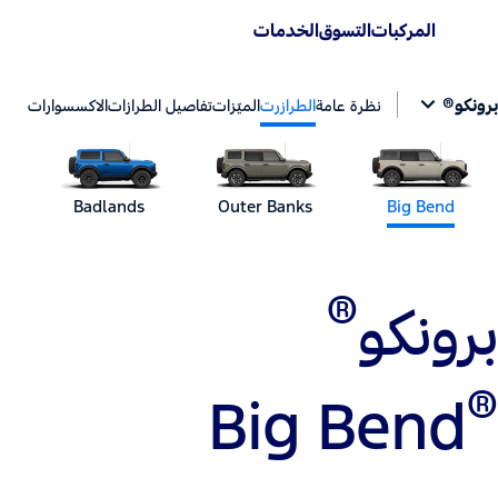
المركبات
التسوق
الخدمات
برونكو®
نظرة عامة
الطرازرت
الميّزات
تفاصيل الطرازات
الاكسسوارات
Badlands
Outer Banks
Big Bend
®
برونكو
®
Big Bend