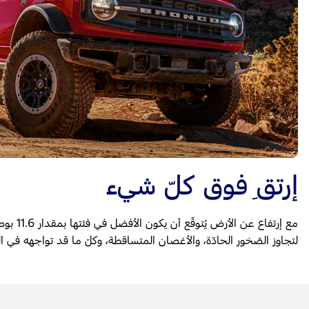
إرتقِ فوق كلّ شيء
مع إرتفاع عن الأرض يُتوقّع أن يكون الأفضل في فئتها بمقدار 11.6 بوصة، برونكو
لتجاوز الصّخور الحادّة، والأغصان المتساقطة، وكلّ ما قد تواجهه في البر