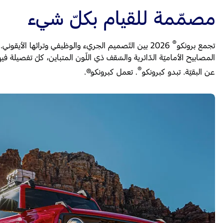
مصمّمة للقيام بكلّ شيء
®
تجمع برونكو
2026 بين التّصميم الجريء والوظيفي وتراثها الأيقوني.
المصابيح الأماميّة الدّائرية والسّقف ذي اللّون المتباين، كلّ تفصيلة فيه
®
عن البقيّة. تبدو كبرونكو
. تعمل كبرونكو®.