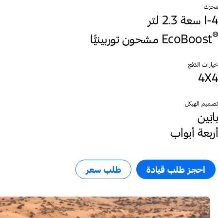
محرّك
I-4 سعة 2.3 لتر
®
EcoBoost
خيارات الدّفع
4X4
تصميم الهيكل
بابَين
أربعة أبواب
احجز طلب قيادة​
طلب سعر​