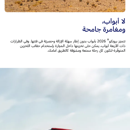
لا أبواب،
ومغامرة جامحة
®
تتميّز برونكو
2026 بأبواب بدون إطار سهلة الإزالة وحصريّة في فئتها. وفي الطّرازات
ذات الأربعة أبواب، يمكن حتّى تخزينها داخل السّيّارة بإستخدام حقائب التّخزين
المتوفّرة-لتكون كلّ رحلة ممتعة ومشوّقة كالطّريق أمامك.