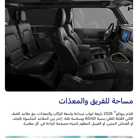
مساحة للفريق والمعدّات
®
تُقدّم برونكو
2026 بأربعة أبواب مساحة واسعة للرّكّاب والمعدّات، مع مقاعد الصّفّ
الثّاني القابلة للطّيّ بنسبة 60/40 وبسلاسة تامّة. إختر بين المقاعد المكسوّة بالجلد،
أو القماش المتين، أو الفينيل المقاوم للمياه-مصمّمة للرّاحة في كلّ مغامرة.