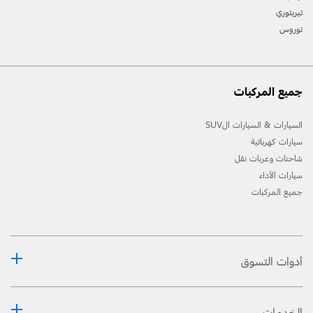
المعلومات حول الطّرازات في السّوق الخاص بك.
تيريتوري
توروس
جميع المركبات
السيارات & السيارات الSUV
سيارات كهربائية
شاحنات وعربات نقل
سيارات الأداء
جميع المركبات
أدوات التسوق
الخدمات