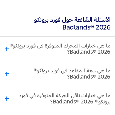
الأسئلة الشّائعة حول فورد برونكو
Badlands® 2026
ما هي خيارات المحرك المتوفرة في فورد برونكو®
Badlands® 2026؟
®
®
®
يعمل فورد برونكو
Badlands
2026 بمحرك EcoBoost
V6 سعة 2.7 لتر يولّد
ما هي سعة المقاعد في فورد برونكو®
330 حصانًا وعزم دوران 563 نيوتن متر.
Badlands® 2026؟
®
®
يتسع فورد برونكو
Badlands
2026 لـ4 ركاب في طراز الأبواب الثنائية، و5 ركاب في
ما هي خيارات ناقل الحركة المتوفرة في فورد
طراز الأبواب الرباعية.
برونكو® Badlands® 2026؟