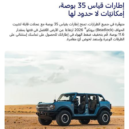
إطارات قياس 35 بوصة،
إمكانيّات لا حدود لها
متوفّرة في جميع الطّرازات، تمنح إطارات بقياس 35 بوصة مع عجلات قابلة لتثبيت
®
الحواف (Beadlock) برونكو
2026 ارتفاعًا عن الأرض الأفضل في فئتها بمقدار
11.6 بوصة. قُم بتخفيف ضغط الهواء في إطاراتك للحصول على تماسك إستثنائي على
الطّرقات الوعرة وإستعد لخوض أيّ مغامرة.