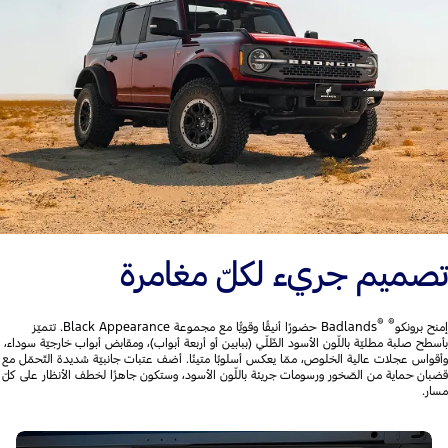
تصميم جريء لكلّ مغامرة
®
®
إمنح برونكو
Badlands حضورًا أنيقًا وقويًّا مع مجموعة Black Appearance. تتميّز
بأسطح صلبة مطليّة باللّون الأسود الظّلّي (ببابين أو أربعة أبواب)، ومقابض أبواب خارجيّة سوداء،
وأقواس عجلات عالية الخلوص، ممّا يعكس أسلوبًا متينًا. أضف عتبات جانبيّة شديدة التّحمّل مع
قضبان حماية من الصّخور ورسومات جريئة باللّون الأسود، وستكون جاهزًا لخطف الأنظار على كلّ
مسار.