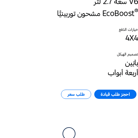
V6 سعة 2.7 لتر
®
EcoBoost
خيارات الدّفع
4X4
تصميم الهيكل
بابَين
أربعة أبواب
احجز طلب قيادة​
طلب سعر​