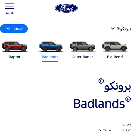
القائمة
برونكو®
التسوق
Raptor
Badlands
Outer Banks
Big Bend
®
برونكو
®
Badlands
محرّك