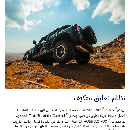
نظام تعليق متكيّف
®
®
برونكو
Badlands
2026 لم تُصَمّم للمغامرة فقط، بل للهيمنة المطلقة. مع
™
أفضل مسافة حركة تعليق في فئتها ونظام
Trail Stability Control المدعوم
™
بمخمّدات
HOSS 3.0 FOX الدّاخليّة، أنت دائمًا في القيادة أينما أخذتك الدّروب.
وإذا صارت التّضاريس أكثر تحدّيًا؟ فإنّ ميزة فصل قضيب التّوازن تجعل من أكثرها