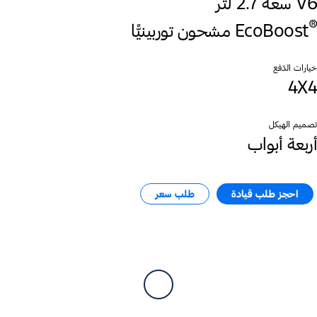
V6 سعة 2.7 لتر
®
EcoBoost
خيارات الدّفع
4X4
تصميم الهيكل
أربعة أبواب
احجز طلب قيادة​
طلب سعر​