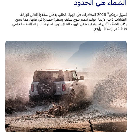
السّماء هي الحدود
®
تُسهّل برونكو
2026 المغامرات في الهواء الطّلق بفضل سقفها القابل للإزالة.
الطّرازات ذات الأربعة أبواب تتميّز بلوح سقفٍ وسطيٍّ حصريٍّ في فئتها، ممّا يمنح
ركّاب الصّفّ الثّاني تجربة قيادة في الهواء الطّلق دون الحاجة إلى إزالة الغطاء الخلفي.
فقط أنقر، إضغط، وإرفع!