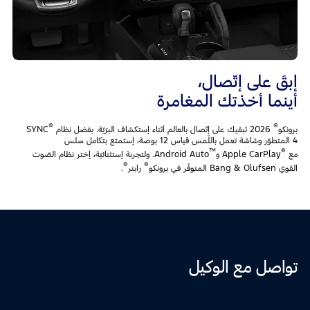
إبقَ على إتّصال،
أينما أخذتك المغامرة
®
®
برونكو
2026 تبقيك على إتّصال بالعالم أثناء إستكشاف البرّيّة. بفضل نظام SYNC
4 المتطوّر وشاشة تعمل باللّمس قياس 12 بوصة، إستمتع بتكامل سلس
™
®
مع
Apple CarPlay و
Android Auto. ولتجربة إستثنائيّة، إختر نظام الصّوت
®
®
القوي Bang & Olufsen المتوفّر في برونكو
رابتر
.
تواصل مع الوكيل