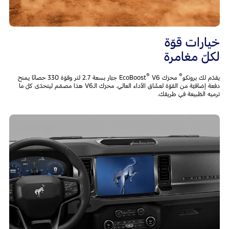
خيارات قوّة
لكلّ مغامرة
®
®
يقدّم لك برونكو
محرّك EcoBoost
V6 جبّار بسعة 2.7 لتر وقوّة 330 حصانًا يمنح
دفعة إضافيّة من القوّة لعشّاق الأداء العالي. محرّك الـV6 هذا مصمّم ليتحدّى كلّ ما
ترميه الطّبيعة في طريقك.