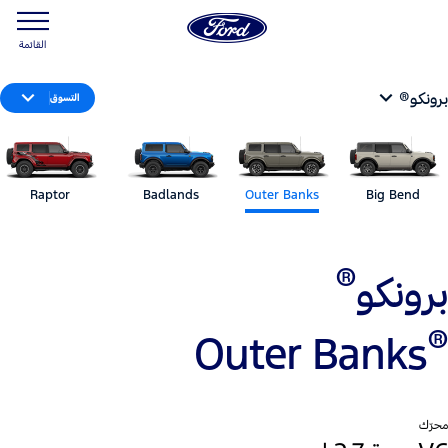
القائمة
برونكو®
التسوق
Raptor
Badlands
Outer Banks
Big Bend
®
برونكو
®
Outer Banks
محرّك