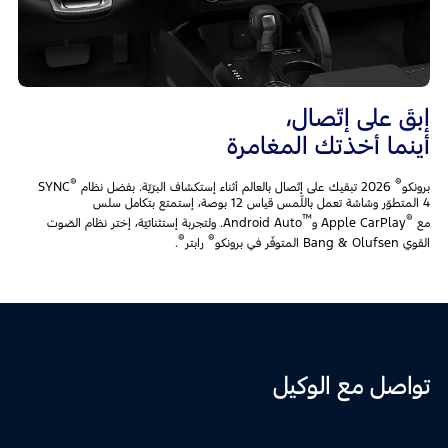
إبقَ على إتّصال،
أينما أخذتك المغامرة
®
®
برونكو
2026 تبقيك على إتّصال بالعالم أثناء إستكشاف البرّيّة. بفضل نظام SYNC
4 المتطوّر وشاشة تعمل باللّمس قياس 12 بوصة، إستمتع بتكامل سلس
™
®
مع
Apple CarPlay و
Android Auto. ولتجربة إستثنائيّة، إختر نظام الصّوت
®
®
القوي Bang & Olufsen المتوفّر في برونكو
رابتر
.
تواصل مع الوكيل