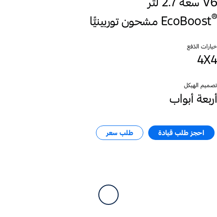
V6 سعة 2.7 لتر
®
EcoBoost
خيارات الدّفع
4X4
تصميم الهيكل
أربعة أبواب
احجز طلب قيادة​
طلب سعر​