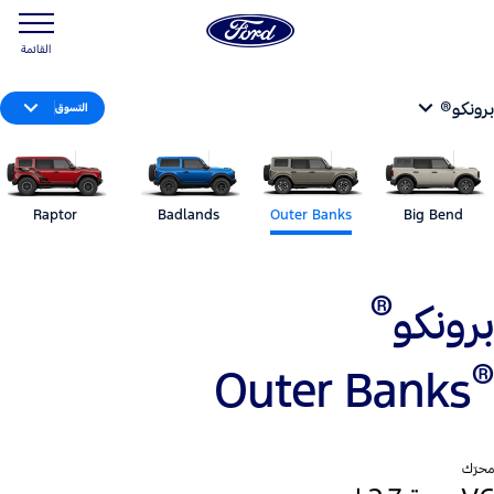
القائمة
برونكو®
التسوق
Raptor
Badlands
Outer Banks
Big Bend
®
برونكو
®
Outer Banks
محرّك