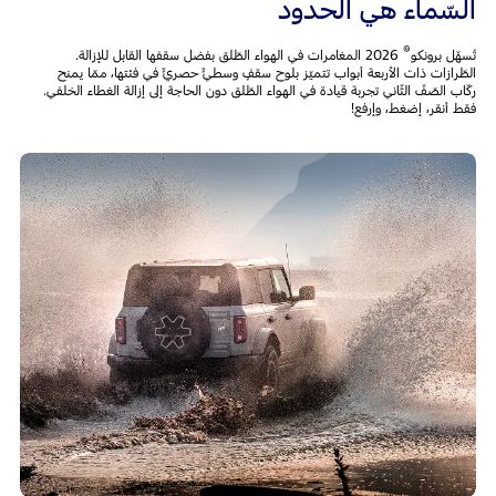
السّماء هي الحدود
®
تُسهّل برونكو
2026 المغامرات في الهواء الطّلق بفضل سقفها القابل للإزالة.
الطّرازات ذات الأربعة أبواب تتميّز بلوح سقفٍ وسطيٍّ حصريٍّ في فئتها، ممّا يمنح
ركّاب الصّفّ الثّاني تجربة قيادة في الهواء الطّلق دون الحاجة إلى إزالة الغطاء الخلفي.
فقط أنقر، إضغط، وإرفع!