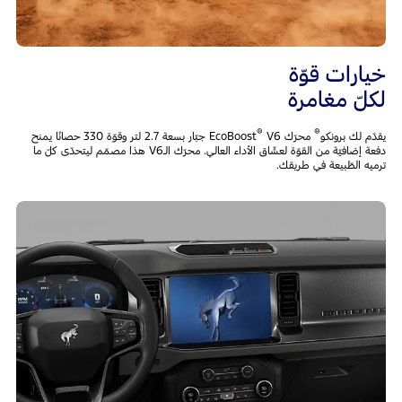
خيارات قوّة
لكلّ مغامرة
®
®
يقدّم لك برونكو
محرّك EcoBoost
V6 جبّار بسعة 2.7 لتر وقوّة 330 حصانًا يمنح
دفعة إضافيّة من القوّة لعشّاق الأداء العالي. محرّك الـV6 هذا مصمّم ليتحدّى كلّ ما
ترميه الطّبيعة في طريقك.