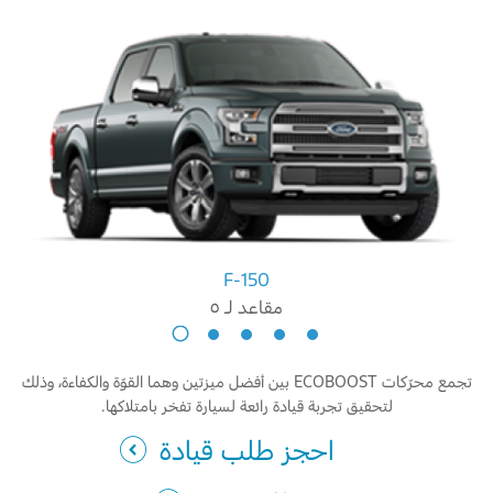
F-150
مقاعد لـ ٥
إكسبيديشن
مقاعد
تجمع محرّكات ECOBOOST بين أفضل ميزتين وهما القوّة والكفاءة، وذلك
لـ
٨
لتحقيق تجربة قيادة رائعة لسيارة تفخر بامتلاكها.
احجز طلب قيادة