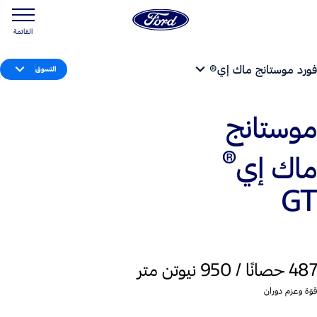
القائمة
فورد موستانج ماك إي®
التسوق
موستانج
®
ماك إي
GT
487 حصانًا / 950 نيوتن متر
قوّة وعزم دوران