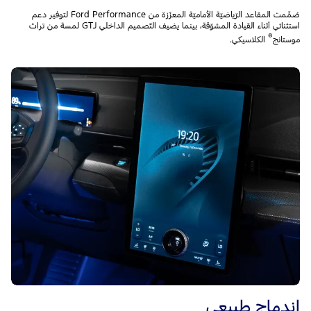
صُمِّمت المقاعد الرّياضيّة الأماميّة المعزّزة من Ford Performance لتوفير دعم
استثنائي أثناء القيادة المشوّقة، بينما يضيف التّصميم الداخلي لـGT لمسة من تراث
®
موستانج
الكلاسيكي.
إندماج طبيعي