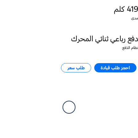
419 كلم
مدى
دفع رباعي ثنائي المحرك
نظام الدّفع
احجز طلب قيادة​
طلب سعر​