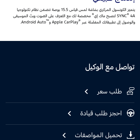
يتميّز الكونسول المركزي بشاشة لمس قياس 15.5 بوصة تتضمّن نظام تكنولوجيا
®
®
4A لتصبح ماك إي
SYNC
مخصّصة لك مع التّعرّف على الصّوت وبثّ الموسيقى
™
®
والوصول إلى تطبيقاتك المفضّلة عبر
Apple CarPlay و
Android Auto.
تواصل مع الوكيل
طلب سعر
احجز طلب قيادة
تحميل المواصفات