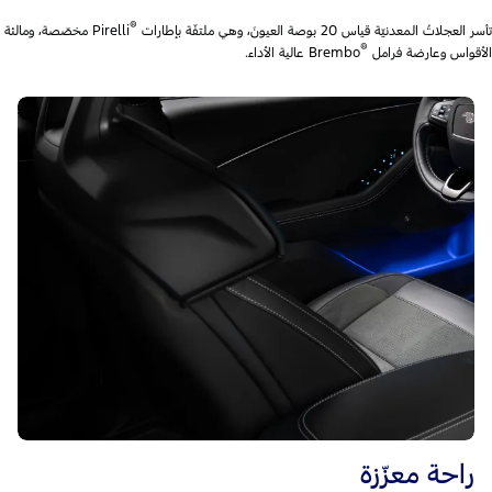
®
تأسر العجلاتُ المعدنيّة قياس 20 بوصة العيونَ، وهي ملتفّة بإطارات
Pirelli مخصّصة، ومالئة
®
الأقواس وعارضة فرامل
Brembo عالية الأداء.
راحة معزّزة