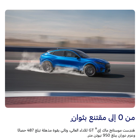
من 0 إلى مقتنع بثوانٍ
®
هُندِست موستانج ماك إي
GT للأداء العالي، وتأتي بقوة مذهلة تبلغ 487 حصانًا
وعزم دوران يبلغ 950 نيوتن متر.