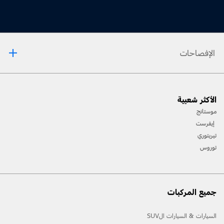
الإفصاحات
1. يرجى دائمًا مراجعة دليل المالك قبل القيادة على الطّرقات الوعرة، ومعرفة طريقك ومدى صعوبة
الأكثر شعبية
المسارات، واستخدام معدّات السّلامة المناسبة.
موستانج
2. لن تتوفّر جميع ميّزات المركبة في جميع الأسواق. اتّصل بموزّع فورد المحلّي للحصول على أحدث
إيفرست
المعلومات حول الطّرازات في السّوق الخاص بك.
تيريتوري
توروس
جميع المركبات
السيارات & السيارات الSUV