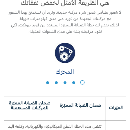
المساعدة على الطريق
هي الطّريقة الأمثل لخفض نفقاتك
البحرين
خطة الخدمات الممتدة
لا شعور يضاهي شعور شراء مركبة جديدة. ونريد أن تستمتع بهذا الشّعور
طلب سعر
إصلاح أضرار الحوادث
العراق
مع مركبتك الجديدة من فورد على مدى كيلومترات طويلة.
البحث عن الوكيل
القسائم والخصومات الخاصة بالصيانة
لذلك، نقدّم لك خطّة الصّيانة المميّزة الممتدّة من فورد بروتكت، لكي
أسطول فورد
تقود مركبتك بثقة على مدى السّنوات المقبلة.
الأردن
كويك لاين
الإطارات
الكويت
إضافات
خدمات فورد
لبنان
فورد بروتكت
المحرّك
خطة الخدمات الممتدة
سلطنة
خدمة المحرك
خدمة الفرامل
المحرّك
ل
عمان
ة
خدمة البطارية
تغيير زيت
قطر
ضمان الصّيانة المميّزة
ضمان الصّيانة المميّزة
تغيير الفلاتر
الميّزات
للمركبات المستعملة
‫المملكة
الضمان والتأمين
تغطّي هذه الخطّة القطع الميكانيكيّة، والكهربائيّة، وكلفة اليد
العربية