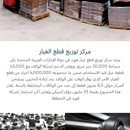
المساعدة على الطريق
البحرين
خطة الخدمات الممتدة
طلب سعر
إصلاح أضرار الحوادث
العراق
البحث عن الوكيل
القسائم والخصومات الخاصة بالصيانة
أسطول فورد
الأردن
كويك لاين
الإطارات
الكويت
إضافات
مركز توزيع قطع الغيار
خدمات فورد
لبنان
يمتد مركز توزيع قطع غيار فورد في دولة الإمارات العربية المتحدة على
فورد بروتكت
مساحة 30,000 متر مربع. ويؤمّن الدعم لشبكة الوكلاء مع 43,000
قطعة غيار قيد الاستخدام، ضمن ما مجموعه 4,000,000 أجزاء من قطع
خطة الخدمات الممتدة
سلطنة
خدمة المحرك
الغيار، الأمر الذي يوفّر الوقت على الوكلاء عند إعادة التخزين. ويشحن
خدمة الفرامل
المركز حوالى 6,5 مليون قطعة إلى عدد من الوكالات المختلفة بالسنة. يُقدّر
عمان
خدمة البطارية
هذا المشروع بقيمة 53 مليون دولار أمريكي ويُعتبر أكبر استثمار لشركة
فورد في المنطقة.
تغيير زيت
قطر
تغيير الفلاتر
‫المملكة
الضمان والتأمين
العربية