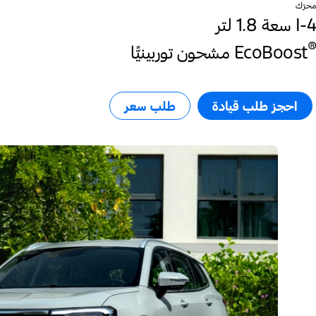
محرّك
I-4 سعة 1.8 لتر‎
®
EcoBoost
احجز طلب قيادة​
طلب سعر​