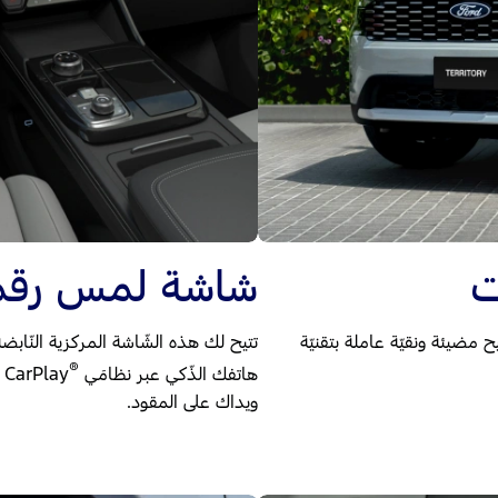
ت
شاشة لمس رقميّة ق
ضيئة ونقيّة عاملة بتقنيّة
تتيح لك هذه الشّاشة المركزية النّابضة
®
هاتفك الذّكي عبر نظامَي
e CarPlay
ويداك على المقود.