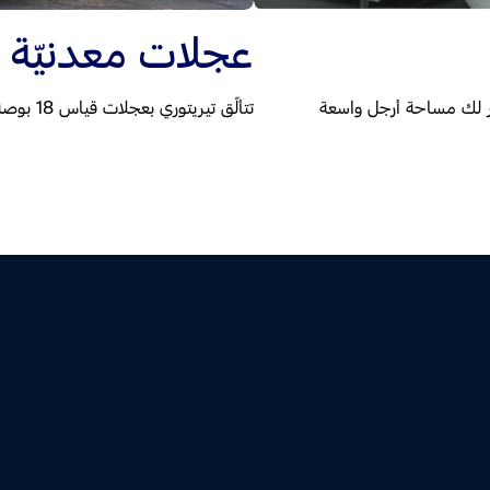
عجلات معدنيّة قياس 
فّر لك مساحة أرجل واسعة
تتألّق تيريتوري بعجلات قياس 18 بوصة فارضةً حضورها بوقفتها، وطلّتها الفخمة على أيّ طريق.