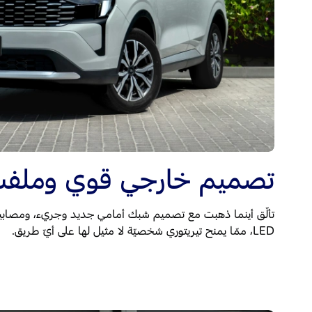
تصميم خارجي قوي وملف
تألّق أينما ذهبت مع تصميم شبك أمامي جديد وجريء، ومصابيح م
LED، ممّا يمنح تيريتوري شخصيّة لا مثيل لها على أيّ طريق.