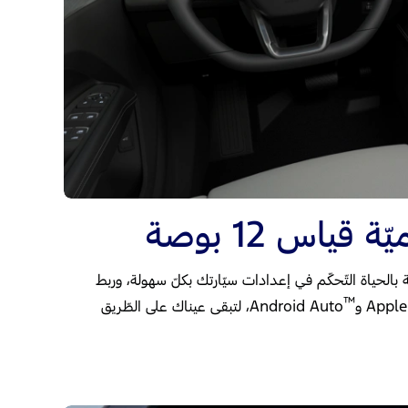
ياس 12 بوصة
 بالحياة التّحكّم في إعدادات سيّارتك بكلّ سهولة، وربط
™
Appl و
Android Auto، لتبقى عيناك على الطّريق